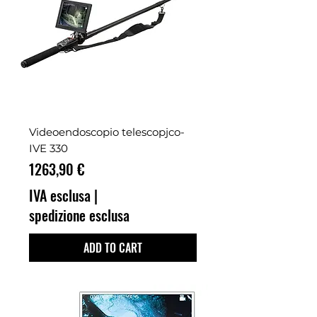
Videoendoscopio telescopjco-
IVE 330
Prezzo
1263,90 €
IVA esclusa
|
spedizione esclusa
ADD TO CART