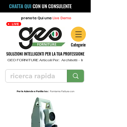
CHATTA QUI
CON UN CONSULENTE
prenota
Qui
una
Live Demo
Categorie
SOLUZIONI INTELLIGENTI PER LA TUA PROFESSIONE
  GEO FORNITURE Articoli Per:  Architetti - Ingegneri - Geometri - Topo
Per le Aziende e Partite iva :
Forniamo Fattura con
indicazione iva separata