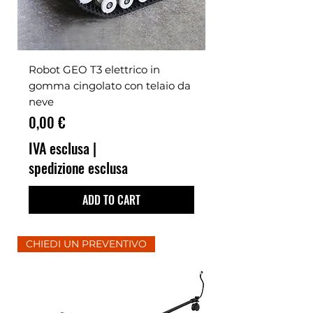
Robot GEO T3 elettrico in
gomma cingolato con telaio da
neve
Prezzo
0,00 €
IVA esclusa
|
spedizione esclusa
ADD TO CART
CHIEDI UN PREVENTIVO