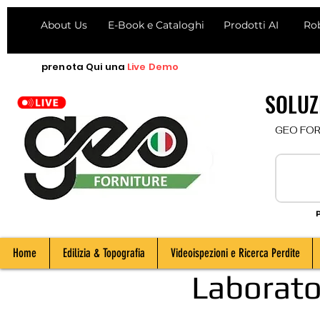
About Us
E-Book e Cataloghi
Prodotti AI
Ro
prenota
Qui
una
Live Demo
SOLUZI
  GEO FORNI
P
Home
Edilizia & Topografia
Videoispezioni e Ricerca Perdite
Laborato