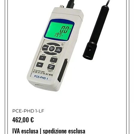
PCE-PHD 1-LF
Prezzo
462,00 €
IVA esclusa
|
spedizione esclusa