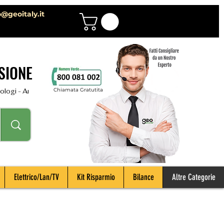
o@geoitaly.it
SIONE
Chiamata Gratutita
i - Archeologi - Impiantisti - Manutentori - Idraulici - Spurghisti - Term
Elettrico/Lan/TV
Kit Risparmio
Bilance
Altre Categorie