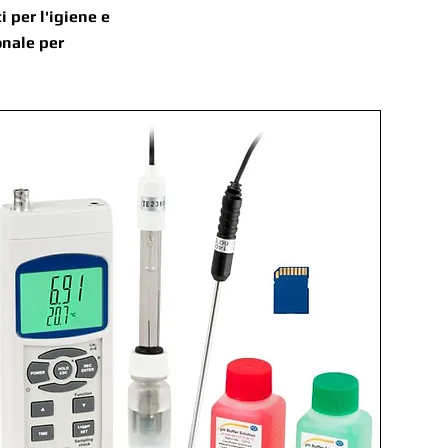
 per l'igiene e
onale per