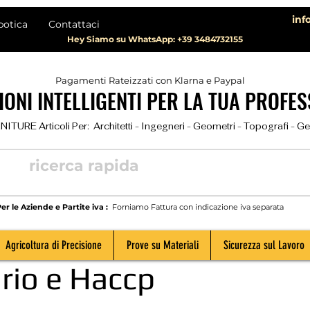
inf
botica
Contattaci
Hey Siamo su WhatsApp: +39 3484732155
Pagamenti Rateizzati con Klarna e Paypal
ONI INTELLIGENTI PER LA TUA PROFES
TURE Articoli Per:  Architetti - Ingegneri - Geometri - Topografi - Geolog
er le Aziende e Partite iva :
Forniamo Fattura con indicazione iva separata
Agricoltura di Precisione
Prove su Materiali
Sicurezza sul Lavoro
rio e Haccp