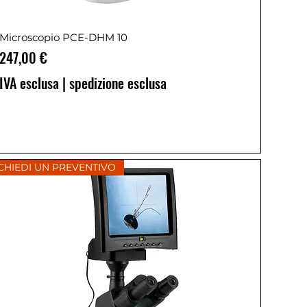
Microscopio PCE-DHM 10
Prezzo
247,00 €
IVA esclusa
|
spedizione esclusa
CHIEDI UN PREVENTIVO