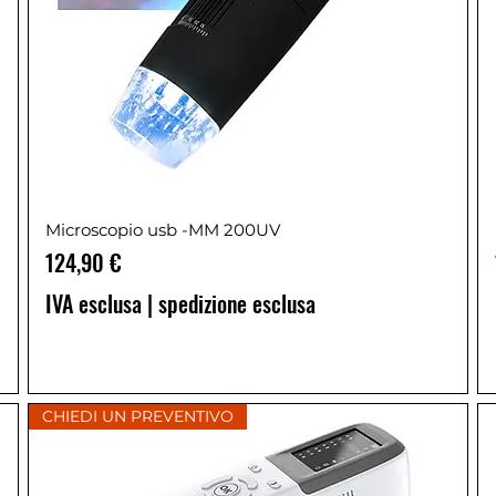
Microscopio usb -MM 200UV
Prezzo
124,90 €
IVA esclusa
|
spedizione esclusa
CHIEDI UN PREVENTIVO