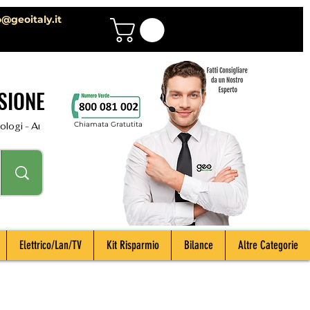
o@geoitaly.it
SIONE
Chiamata Gratutita
i - Archeologi - Impiantisti - Manutentori - Idraulici - Spurghisti - Term
Elettrico/Lan/TV
Kit Risparmio
Bilance
Altre Categorie