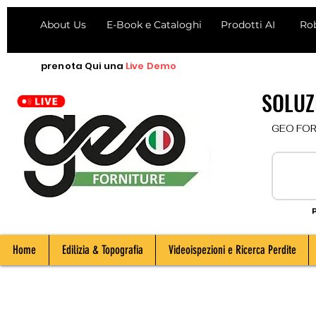
About Us
E-Book e Cataloghi
Prodotti AI
Ro
prenota
Qui
una
Live Demo
SOLUZI
  GEO FORNI
P
Home
Edilizia & Topografia
Videoispezioni e Ricerca Perdite