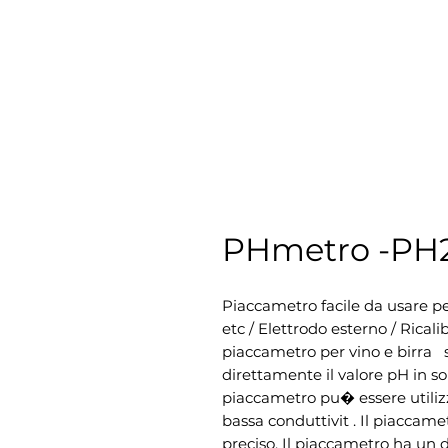
PHmetro -PH
Piaccametro facile da usare per 
etc / Elettrodo esterno / Ricali
piaccametro per vino e birra  
direttamente il valore pH in sol
piaccametro pu� essere utilizz
bassa conduttivit . Il piaccame
preciso. Il piaccametro ha un d