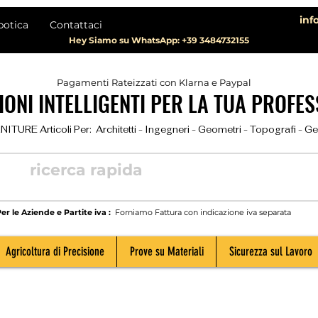
inf
botica
Contattaci
Hey Siamo su WhatsApp: +39 3484732155
Pagamenti Rateizzati con Klarna e Paypal
ONI INTELLIGENTI PER LA TUA PROFES
TURE Articoli Per:  Architetti - Ingegneri - Geometri - Topografi - Geolog
er le Aziende e Partite iva :
Forniamo Fattura con indicazione iva separata
Agricoltura di Precisione
Prove su Materiali
Sicurezza sul Lavoro