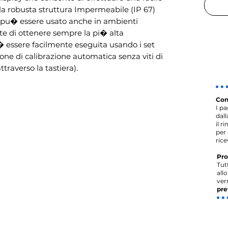
lla robusta struttura Impermeabile (IP 67)  
a pu� essere usato anche in ambienti 
nte di ottenere sempre la pi� alta 
� essere facilmente eseguita usando i set 
ione di calibrazione automatica senza viti di 
ttraverso la tastiera).
Con
I p
dal
il r
per 
rice
Pro
Tut
all
ver
pre