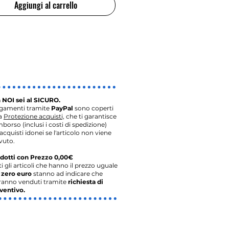
Aggiungi al carrello
 NOI sei al SICURO.
agamenti tramite
PayPal
sono coperti
la
Protezione acquisti,
che ti garantisce
imborso (inclusi i costi di spedizione)
acquisti idonei se l'articolo non viene
vuto.
dotti con Prezzo 0,00€
ti gli articoli che hanno il prezzo uguale
o
zero euro
stanno ad indicare che
ranno venduti tramite
richiesta di
ventivo.