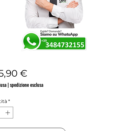
Prezzo
5,90 €
lusa
|
spedizione esclusa
ità
*