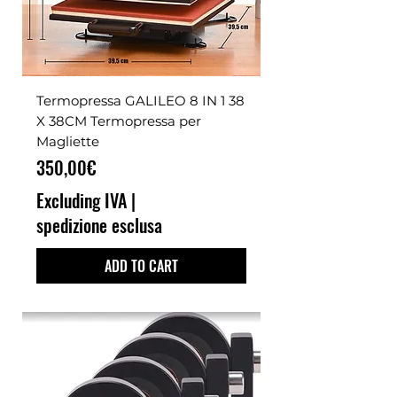
Termopressa GALILEO 8 IN 1 38
X 38CM Termopressa per
Magliette
Price
350,00€
Excluding IVA
|
spedizione esclusa
ADD TO CART