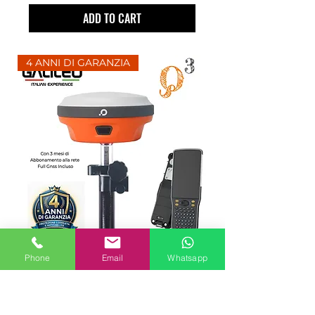
ADD TO CART
4 ANNI DI GARANZIA
Phone
Email
Whatsapp
ROVER GPS GALILEO Q3 GNSS
- RICEVITORE RTK
ECONOMICO PER
TOPOGRAFIA E CANTIERE