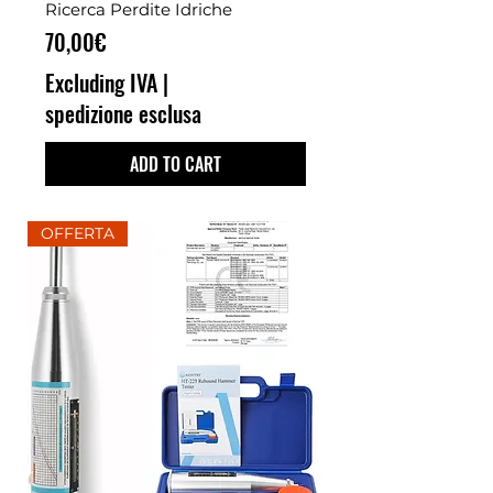
Ricerca Perdite Idriche
Price
70,00€
Excluding IVA
|
spedizione esclusa
ADD TO CART
OFFERTA