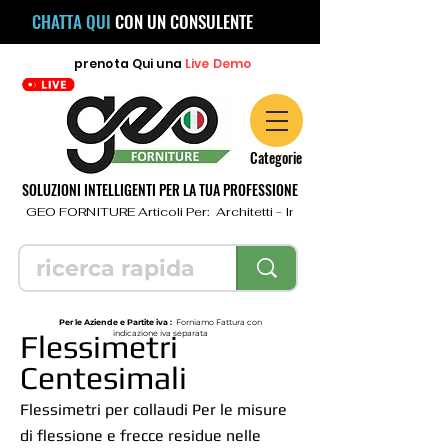
CHATTA QUI
CON UN CONSULENTE
prenota
Qui
una
Live Demo
Categorie
SOLUZIONI INTELLIGENTI PER LA TUA PROFESSIONE
  GEO FORNITURE Articoli Per:  Architetti - Ingegneri - Geometri - Topo
Per le Aziende e Partite iva :
Forniamo Fattura con
Flessimetri
indicazione iva separata
Centesimali
Flessimetri per collaudi Per le misure
di flessione e frecce residue nelle