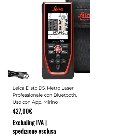
Leica Disto D5, Metro Laser
Professionale con Bluetooth,
Uso con App, Mirino
Price
427,00€
Excluding IVA
|
spedizione esclusa