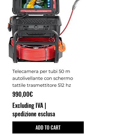
Telecamera per tubi 50 m
autolivellante con schermo
tattile trasmettitore 512 hz
Price
990,00€
Excluding IVA
|
spedizione esclusa
ADD TO CART