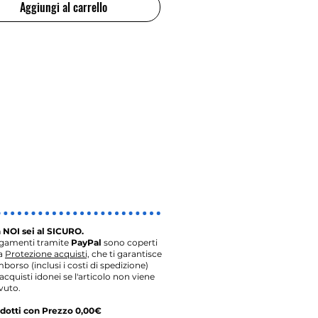
Aggiungi al carrello
 NOI sei al SICURO.
agamenti tramite
PayPal
sono coperti
la
Protezione acquisti,
che ti garantisce
imborso (inclusi i costi di spedizione)
acquisti idonei se l'articolo non viene
vuto.
dotti con Prezzo 0,00€