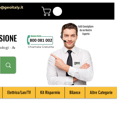
o@geoitaly.it
SIONE
Chiamata Gratutita
i - Archeologi - Impiantisti - Manutentori - Idraulici - Spurghisti - Term
Elettrico/Lan/TV
Kit Risparmio
Bilance
Altre Categorie