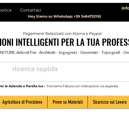
inf
botica
Contattaci
Hey Siamo su WhatsApp: +39 3484732155
Pagamenti Rateizzati con Klarna e Paypal
ONI INTELLIGENTI PER LA TUA PROFES
TURE Articoli Per:  Architetti - Ingegneri - Geometri - Topografi - Geolog
er le Aziende e Partite iva :
Forniamo Fattura con indicazione iva separata
Agricoltura di Precisione
Prove su Materiali
Sicurezza sul Lavoro