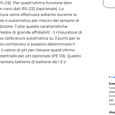
 RS-232. Per quest'ultima funzione dovr
on cavo dati RS-232 (opzionale). La
ra viene effettuata soltanto durante la
e o automatica per mezzo del sensore di
izione. Tutte queste caratteristiche
edox di grande affidabilit . Il misuratore di
calibratura automatica su 3 punti per la
to combinato si possono determinare il
l valore di pH per rilevare quest'ultimo
elettrodo per pH opzionale (PE 03). Questo
entato batterie (6 batterie da 1 5 V
Con
I p
dal
il r
per 
rice
Pro