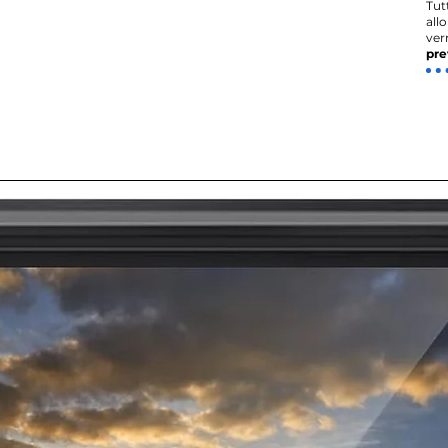
Tut
all
ver
pre