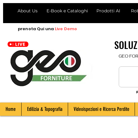
About Us
E-Book e Cataloghi
Prodotti AI
Ro
prenota
Qui
una
Live Demo
SOLUZI
  GEO FORNI
P
Home
Edilizia & Topografia
Videoispezioni e Ricerca Perdite