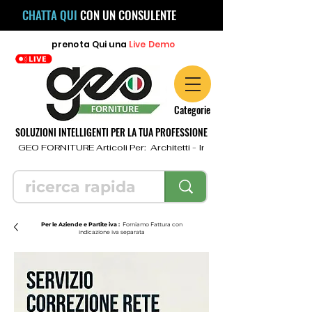
CHATTA QUI
CON UN CONSULENTE
prenota
Qui
una
Live Demo
Categorie
SOLUZIONI INTELLIGENTI PER LA TUA PROFESSIONE
  GEO FORNITURE Articoli Per:  Architetti - Ingegneri - Geometri - Topo
Per le Aziende e Partite iva :
Forniamo Fattura con
indicazione iva separata