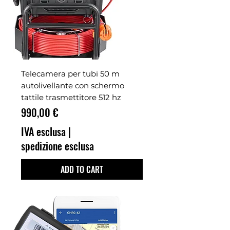
Telecamera per tubi 50 m
autolivellante con schermo
tattile trasmettitore 512 hz
Prezzo
990,00 €
IVA esclusa
|
spedizione esclusa
ADD TO CART