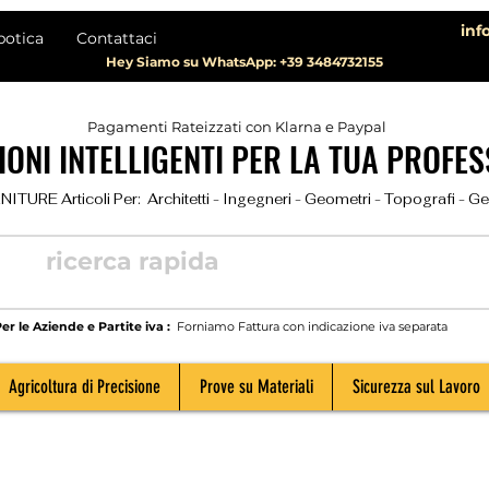
inf
botica
Contattaci
Hey Siamo su WhatsApp: +39 3484732155
Pagamenti Rateizzati con Klarna e Paypal
ONI INTELLIGENTI PER LA TUA PROFES
TURE Articoli Per:  Architetti - Ingegneri - Geometri - Topografi - Geolog
er le Aziende e Partite iva :
Forniamo Fattura con indicazione iva separata
Agricoltura di Precisione
Prove su Materiali
Sicurezza sul Lavoro