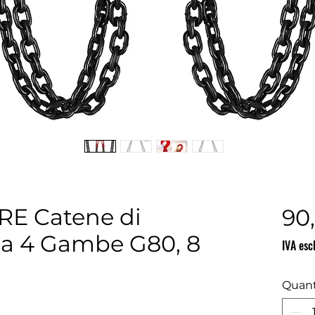
E Catene di
90
 a 4 Gambe G80, 8
IVA esc
Quant