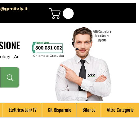
o@geoitaly.it
SIONE
Chiamata Gratutita
i - Archeologi - Impiantisti - Manutentori - Idraulici - Spurghisti - Term
Elettrico/Lan/TV
Kit Risparmio
Bilance
Altre Categorie