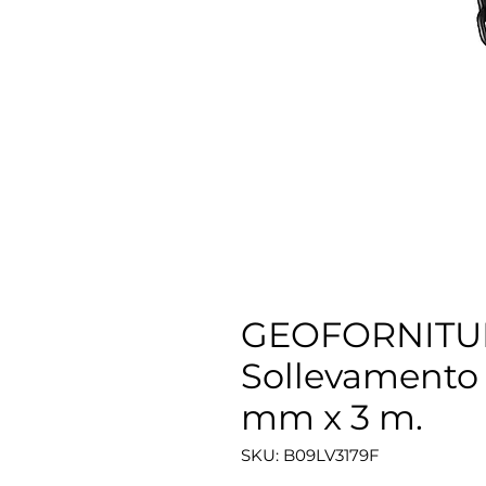
GEOFORNITUR
Sollevamento
mm x 3 m.
SKU: ‎B09LV3179F