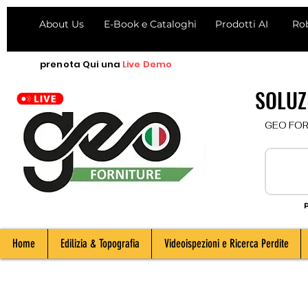
About Us
E-Book e Cataloghi
Prodotti AI
Ro
prenota
Qui
una
Live Demo
SOLUZI
  GEO FORNI
P
Home
Edilizia & Topografia
Videoispezioni e Ricerca Perdite