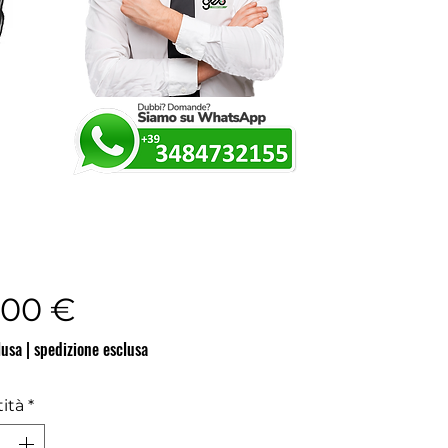
Prezzo
,00 €
lusa
|
spedizione esclusa
ità
*