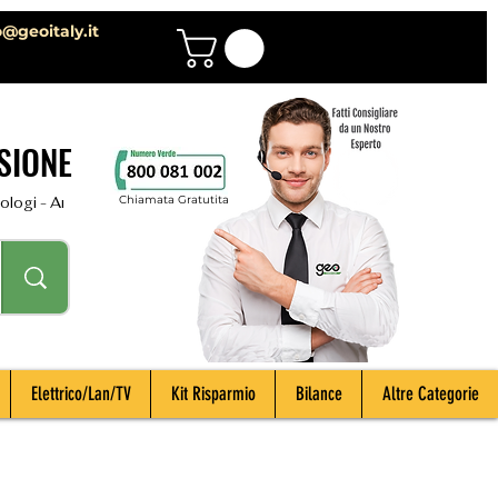
o@geoitaly.it
SIONE
Chiamata Gratutita
i - Archeologi - Impiantisti - Manutentori - Idraulici - Spurghisti - Term
Elettrico/Lan/TV
Kit Risparmio
Bilance
Altre Categorie