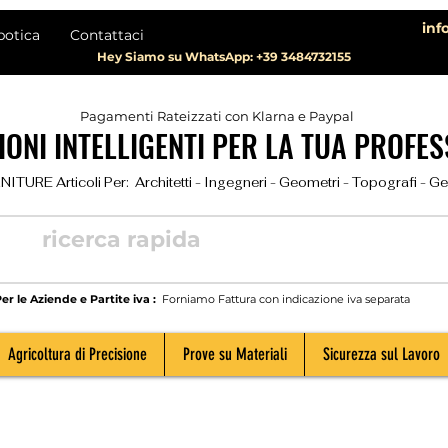
inf
botica
Contattaci
Hey Siamo su WhatsApp: +39 3484732155
Pagamenti Rateizzati con Klarna e Paypal
ONI INTELLIGENTI PER LA TUA PROFES
TURE Articoli Per:  Architetti - Ingegneri - Geometri - Topografi - Geolog
er le Aziende e Partite iva :
Forniamo Fattura con indicazione iva separata
Agricoltura di Precisione
Prove su Materiali
Sicurezza sul Lavoro