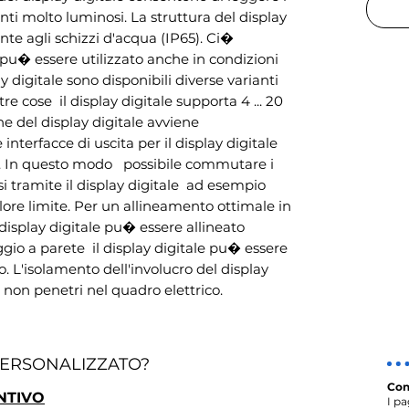
ti molto luminosi. La struttura del display 
ente agli schizzi d'acqua (IP65). Ci� 
e pu� essere utilizzato anche in condizioni 
ay digitale sono disponibili diverse varianti 
re cose  il display digitale supporta 4 ... 20 
ne del display digitale avviene 
interfacce di uscita per il display digitale 
 In questo modo   possibile commutare i 
i tramite il display digitale  ad esempio 
re limite. Per un allineamento ottimale in 
display digitale pu� essere allineato 
io a parete  il display digitale pu� essere 
 L'isolamento dell'involucro del display 
 non penetri nel quadro elettrico.
PERSONALIZZATO?
Con
NTIVO
I p