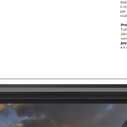
dal
il r
per 
rice
Pro
Tut
all
ver
pre