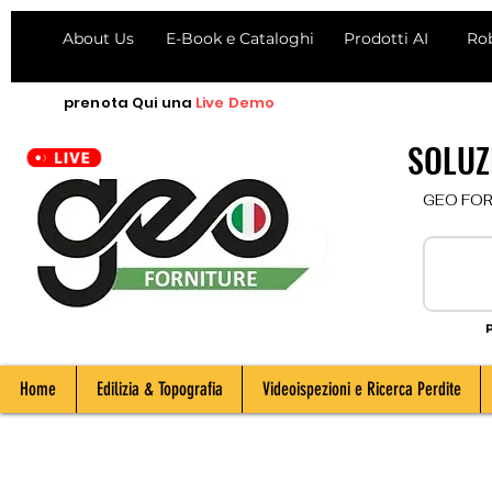
About Us
E-Book e Cataloghi
Prodotti AI
Ro
prenota
Qui
una
Live Demo
SOLUZI
  GEO FORNI
P
Home
Edilizia & Topografia
Videoispezioni e Ricerca Perdite