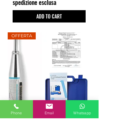
spedizione esclusa
ADD TO CART
OFFERTA
Phone
Email
Whatsapp
SCLEROMETRO HT-225
Professionale Per Calcestruzzo