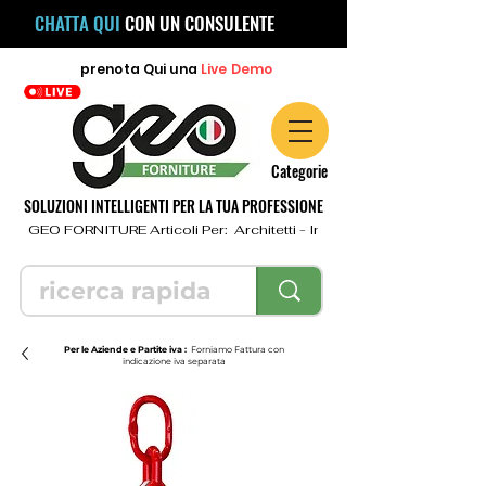
CHATTA QUI
CON UN CONSULENTE
prenota
Qui
una
Live Demo
Categorie
SOLUZIONI INTELLIGENTI PER LA TUA PROFESSIONE
  GEO FORNITURE Articoli Per:  Architetti - Ingegneri - Geometri - Topo
Per le Aziende e Partite iva :
Forniamo Fattura con
indicazione iva separata