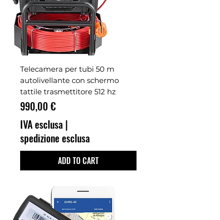
Telecamera per tubi 50 m
autolivellante con schermo
tattile trasmettitore 512 hz
Prezzo
990,00 €
IVA esclusa
|
spedizione esclusa
ADD TO CART