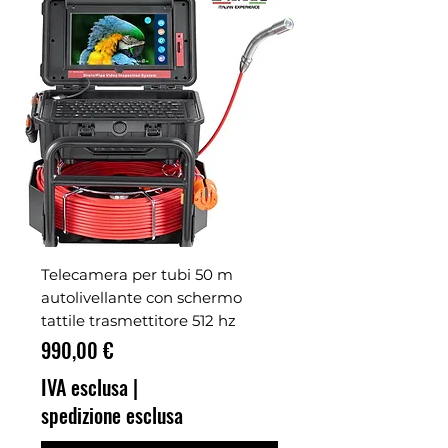
Telecamera per tubi 50 m
autolivellante con schermo
tattile trasmettitore 512 hz
Prezzo
990,00 €
IVA esclusa
|
spedizione esclusa