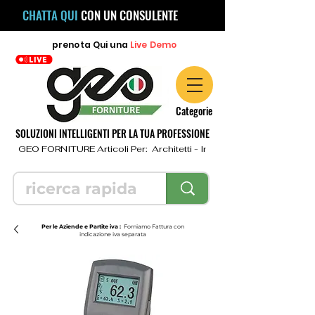
CHATTA QUI
CON UN CONSULENTE
prenota
Qui
una
Live Demo
Categorie
SOLUZIONI INTELLIGENTI PER LA TUA PROFESSIONE
  GEO FORNITURE Articoli Per:  Architetti - Ingegneri - Geometri - Topo
Per le Aziende e Partite iva :
Forniamo Fattura con
indicazione iva separata