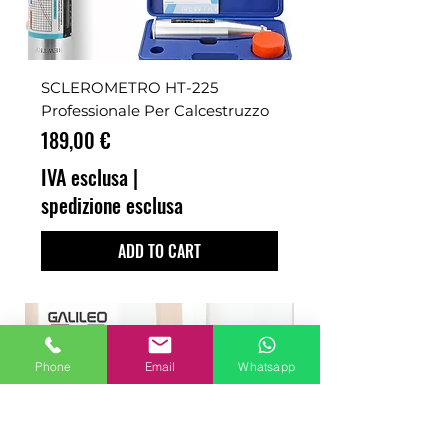
SCLEROMETRO HT-225
Professionale Per Calcestruzzo
Prezzo
189,00 €
IVA esclusa
|
spedizione esclusa
ADD TO CART
Phone
Email
Whatsapp