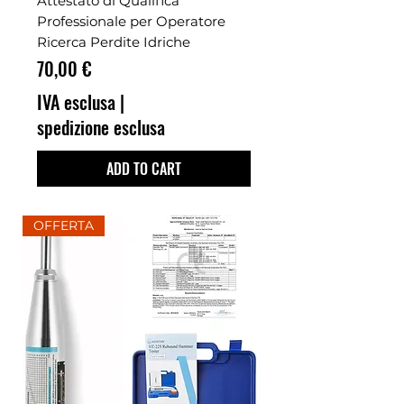
Attestato di Qualifica
Professionale per Operatore
Ricerca Perdite Idriche
Prezzo
70,00 €
IVA esclusa
|
spedizione esclusa
ADD TO CART
OFFERTA