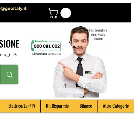
o@geoitaly.it
SIONE
Chiamata Gratutita
i - Archeologi - Impiantisti - Manutentori - Idraulici - Spurghisti - Term
Elettrico/Lan/TV
Kit Risparmio
Bilance
Altre Categorie