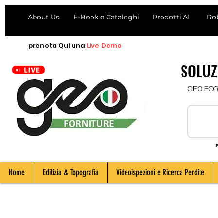
About Us
E-Book e Cataloghi
Prodotti AI
Ro
prenota
Qui
una
Live Demo
SOLUZI
  GEO FORNI
P
Home
Edilizia & Topografia
Videoispezioni e Ricerca Perdite