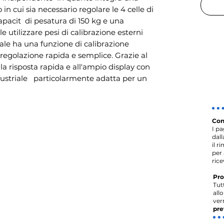
in cui sia necessario regolare le 4 celle di 
apacit  di pesatura di 150 kg e una 
ile utilizzare pesi di calibrazione esterni 
iale ha una funzione di calibrazione 
egolazione rapida e semplice. Grazie al 
a risposta rapida e all'ampio display con 
ustriale   particolarmente adatta per un 
Con
I p
dal
il r
per 
rice
Pro
Tut
all
ver
pre