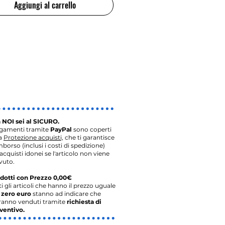
Aggiungi al carrello
 NOI sei al SICURO.
agamenti tramite
PayPal
sono coperti
la
Protezione acquisti,
che ti garantisce
imborso (inclusi i costi di spedizione)
acquisti idonei se l'articolo non viene
vuto.
dotti con Prezzo 0,00€
ti gli articoli che hanno il prezzo uguale
o
zero euro
stanno ad indicare che
ranno venduti tramite
richiesta di
ventivo.