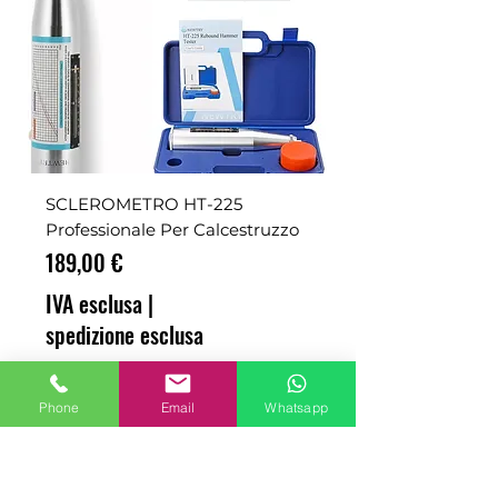
SCLEROMETRO HT-225
Professionale Per Calcestruzzo
Prezzo
189,00 €
IVA esclusa
|
spedizione esclusa
ADD TO CART
Phone
Email
Whatsapp