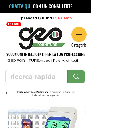
CHATTA QUI
CON UN CONSULENTE
prenota
Qui
una
Live Demo
Categorie
SOLUZIONI INTELLIGENTI PER LA TUA PROFESSIONE
  GEO FORNITURE Articoli Per:  Architetti - Ingegneri - Geometri - Topo
Per le Aziende e Partite iva :
Forniamo Fattura con
indicazione iva separata