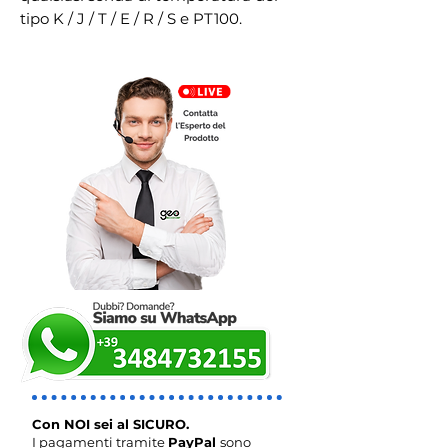
tipo K / J / T / E / R / S e PT100.
Con NOI sei al SICURO.
I pagamenti tramite
PayPal
sono