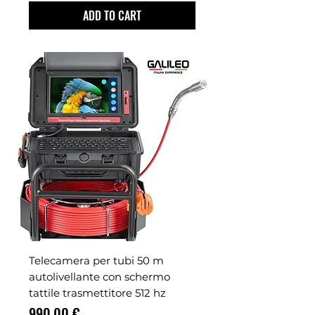
ADD TO CART
Telecamera per tubi 50 m
autolivellante con schermo
tattile trasmettitore 512 hz
Prezzo
990,00 €