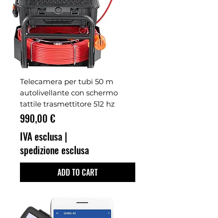
Telecamera per tubi 50 m
autolivellante con schermo
tattile trasmettitore 512 hz
Prezzo
990,00 €
IVA esclusa
|
spedizione esclusa
ADD TO CART