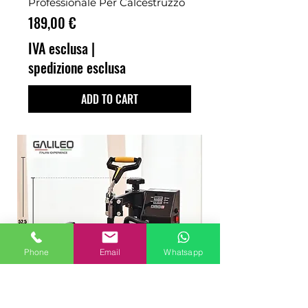
Professionale Per Calcestruzzo
Prezzo
189,00 €
IVA esclusa
|
spedizione esclusa
ADD TO CART
Phone
Email
Whatsapp