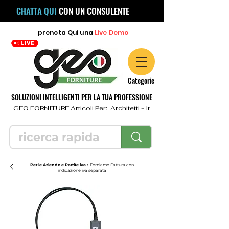
CHATTA QUI
CON UN CONSULENTE
prenota
Qui
una
Live Demo
Categorie
SOLUZIONI INTELLIGENTI PER LA TUA PROFESSIONE
  GEO FORNITURE Articoli Per:  Architetti - Ingegneri - Geometri - Topo
Per le Aziende e Partite iva :
Forniamo Fattura con
indicazione iva separata