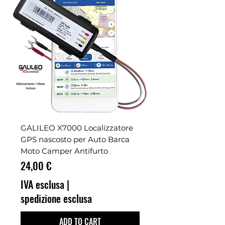
GALILEO X7000 Localizzatore
GPS nascosto per Auto Barca
Moto Camper Antifurto
Prezzo
24,00 €
IVA esclusa
|
spedizione esclusa
ADD TO CART