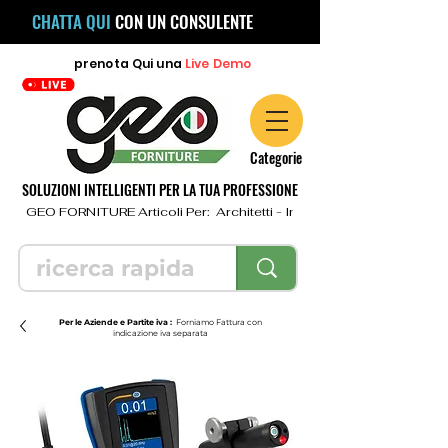
CHATTA QUI
CON UN CONSULENTE
prenota
Qui
una
Live Demo
Categorie
SOLUZIONI INTELLIGENTI PER LA TUA PROFESSIONE
  GEO FORNITURE Articoli Per:  Architetti - Ingegneri - Geometri - Topo
Per le Aziende e Partite iva :
Forniamo Fattura con
indicazione iva separata