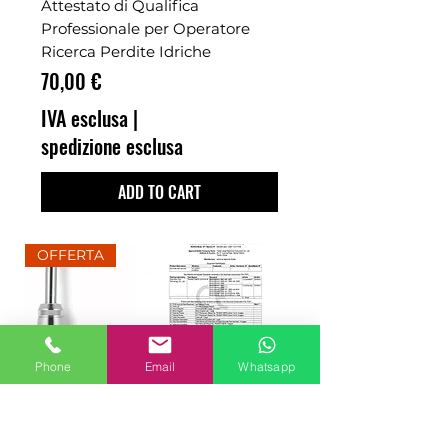
Attestato di Qualifica
Professionale per Operatore
Ricerca Perdite Idriche
Prezzo
70,00 €
IVA esclusa
|
spedizione esclusa
ADD TO CART
OFFERTA
Phone
Email
Whatsapp