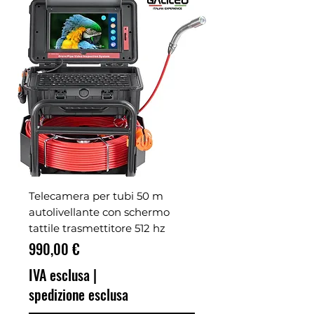
Telecamera per tubi 50 m
autolivellante con schermo
tattile trasmettitore 512 hz
Prezzo
990,00 €
IVA esclusa
|
spedizione esclusa