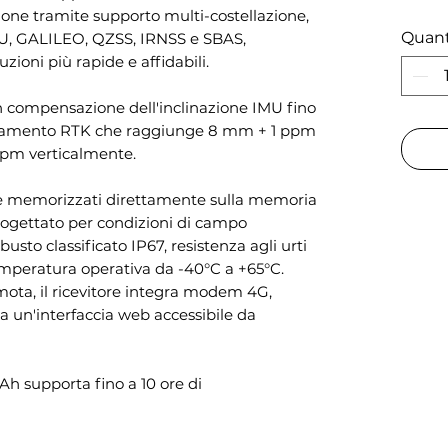
ione tramite supporto multi-costellazione,
Quant
U, GALILEO, QZSS, IRNSS e SBAS,
uzioni più rapide e affidabili.
on compensazione dell'inclinazione IMU fino
ionamento RTK che raggiunge 8 mm + 1 ppm
ppm verticalmente.
sere memorizzati direttamente sulla memoria
rogettato per condizioni di campo
sto classificato IP67, resistenza agli urti
temperatura operativa da -40°C a +65°C.
mota, il ricevitore integra modem 4G,
 a un'interfaccia web accessibile da
h supporta fino a 10 ore di