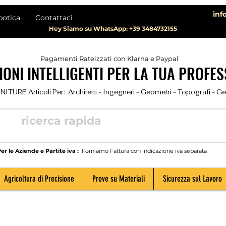
inf
botica
Contattaci
Hey Siamo su WhatsApp: +39 3484732155
Pagamenti Rateizzati con Klarna e Paypal
ONI INTELLIGENTI PER LA TUA PROFES
TURE Articoli Per:  Architetti - Ingegneri - Geometri - Topografi - Geolog
er le Aziende e Partite iva :
Forniamo Fattura con indicazione iva separata
Agricoltura di Precisione
Prove su Materiali
Sicurezza sul Lavoro