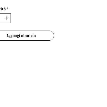
ità
*
Aggiungi al carrello