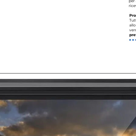
per 
rice
Pro
Tut
all
ver
pre