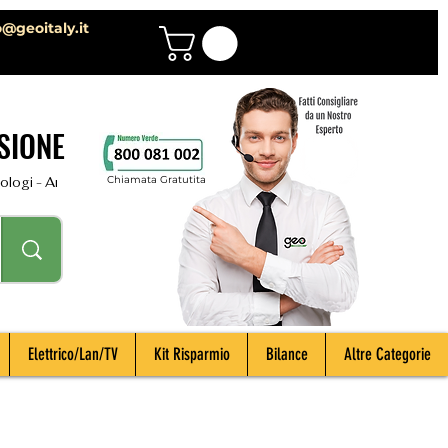
o@geoitaly.it
SIONE
Chiamata Gratutita
i - Archeologi - Impiantisti - Manutentori - Idraulici - Spurghisti - Term
Elettrico/Lan/TV
Kit Risparmio
Bilance
Altre Categorie