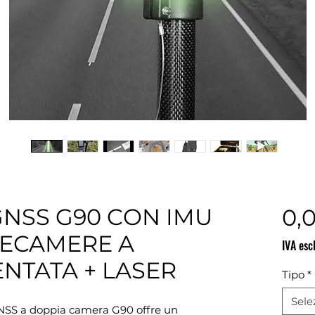
GNSS G90 CON IMU
0,
LECAMERE A
IVA esc
NTATA + LASER
Tipo
*
Sele
 GNSS a doppia camera G90 offre un