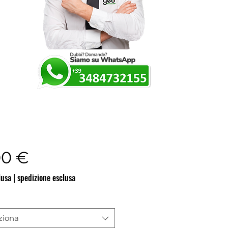
Prezzo
00 €
lusa
|
spedizione esclusa
ziona