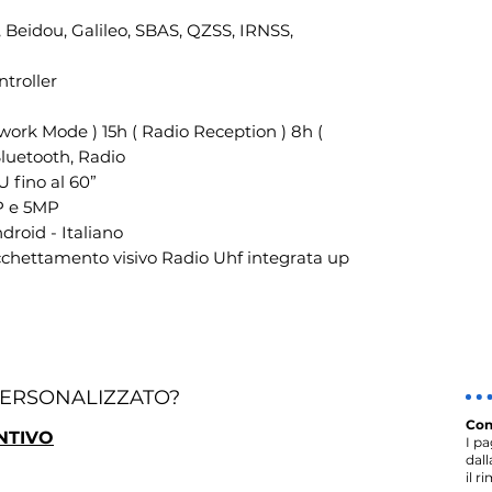
eidou, Galileo, SBAS, QZSS, IRNSS,
troller
work Mode ) 15h ( Radio Reception ) 8h (
Bluetooth, Radio
 fino al 60”
P e 5MP
roid - Italiano
chettamento visivo Radio Uhf integrata up
PERSONALIZZATO?
Con
NTIVO
I p
dal
il r