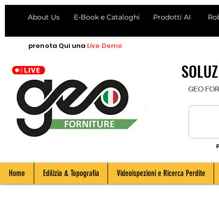
About Us
E-Book e Cataloghi
Prodotti AI
Ro
prenota
Qui
una
Live Demo
SOLUZI
  GEO FORNI
P
Home
Edilizia & Topografia
Videoispezioni e Ricerca Perdite