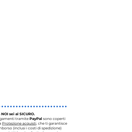
 NOI sei al SICURO.
agamenti tramite
PayPal
sono coperti
la
Protezione acquisti,
che ti garantisce
imborso (inclusi i costi di spedizione)