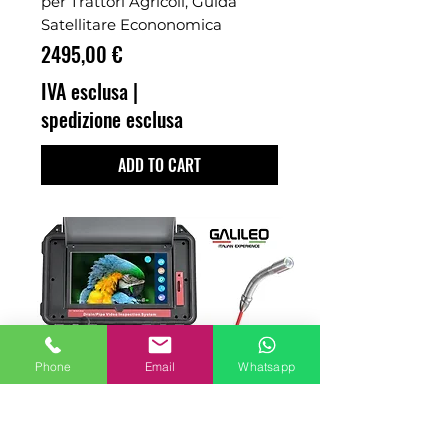
per Trattori Agricoli, Guida
Satellitare Econonomica
Prezzo
2495,00 €
IVA esclusa
|
spedizione esclusa
ADD TO CART
Phone
Email
Whatsapp