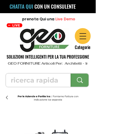
CHATTA QUI
CON UN CONSULENTE
prenota
Qui
una
Live Demo
Categorie
SOLUZIONI INTELLIGENTI PER LA TUA PROFESSIONE
  GEO FORNITURE Articoli Per:  Architetti - Ingegneri - Geometri - Topo
Per le Aziende e Partite iva :
Forniamo Fattura con
indicazione iva separata