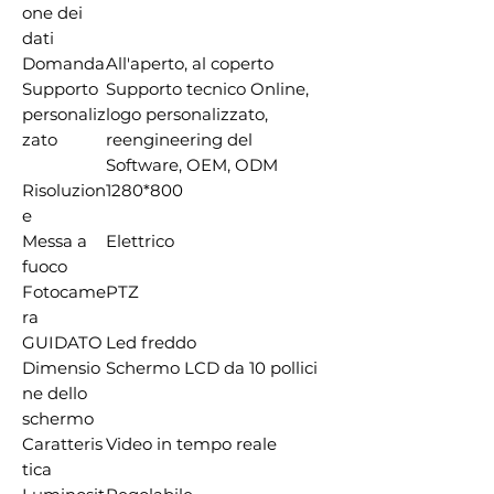
one dei
dati
Domanda
All'aperto, al coperto
Supporto
Supporto tecnico Online,
personaliz
logo personalizzato,
zato
reengineering del
Software, OEM, ODM
Risoluzion
1280*800
e
Messa a
Elettrico
fuoco
Fotocame
PTZ
ra
GUIDATO
Led freddo
Dimensio
Schermo LCD da 10 pollici
ne dello
schermo
Caratteris
Video in tempo reale
tica