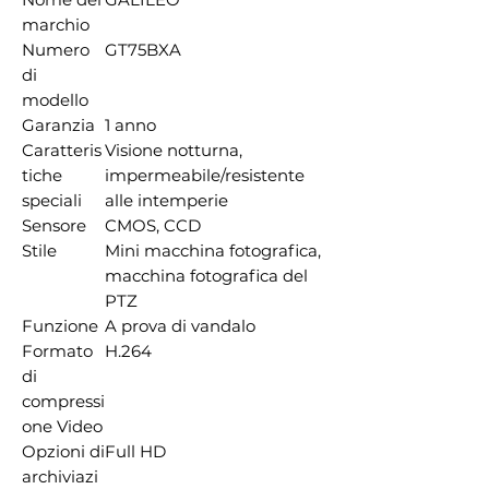
marchio
Numero
GT75BXA
di
modello
Garanzia
1 anno
Caratteris
Visione notturna,
tiche
impermeabile/resistente
speciali
alle intemperie
Sensore
CMOS, CCD
Stile
Mini macchina fotografica,
macchina fotografica del
PTZ
Funzione
A prova di vandalo
Formato
H.264
di
compressi
one Video
Opzioni di
Full HD
archiviazi