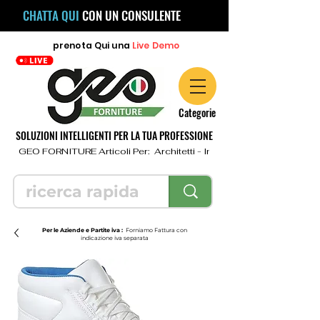
CHATTA QUI
CON UN CONSULENTE
prenota
Qui
una
Live Demo
Categorie
SOLUZIONI INTELLIGENTI PER LA TUA PROFESSIONE
  GEO FORNITURE Articoli Per:  Architetti - Ingegneri - Geometri - Topo
Per le Aziende e Partite iva :
Forniamo Fattura con
indicazione iva separata