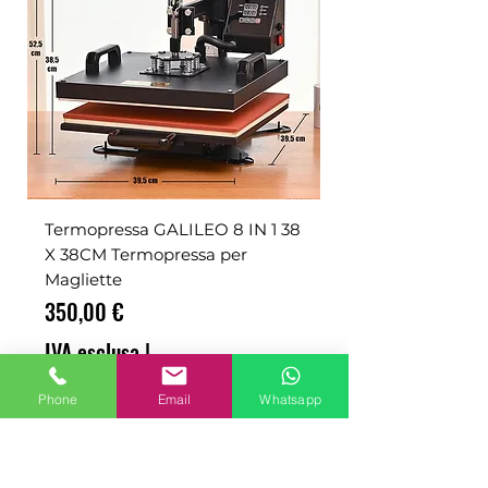
Termopressa GALILEO 8 IN 1 38
X 38CM Termopressa per
Magliette
Prezzo
350,00 €
IVA esclusa
|
spedizione esclusa
Phone
Email
Whatsapp
ADD TO CART