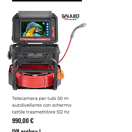
Telecamera per tubi 50 m
autolivellante con schermo
tattile trasmettitore 512 hz
Prezzo
990,00 €
IVA esclusa
|