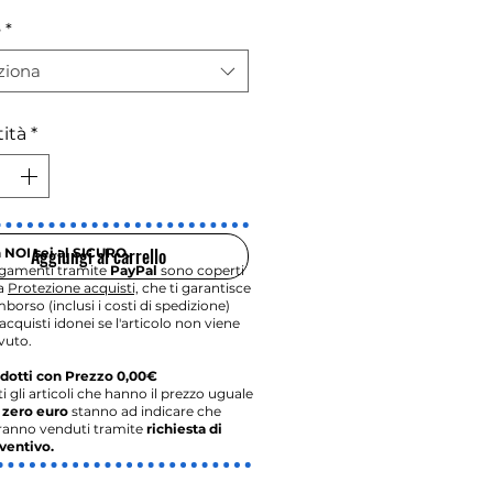
e
*
ziona
ità
*
Aggiungi al carrello
 NOI sei al SICURO.
agamenti tramite
PayPal
sono coperti
la
Protezione acquisti,
che ti garantisce
imborso (inclusi i costi di spedizione)
acquisti idonei se l'articolo non viene
vuto.
dotti con Prezzo 0,00€
ti gli articoli che hanno il prezzo uguale
o
zero euro
stanno ad indicare che
ranno venduti tramite
richiesta di
ventivo.