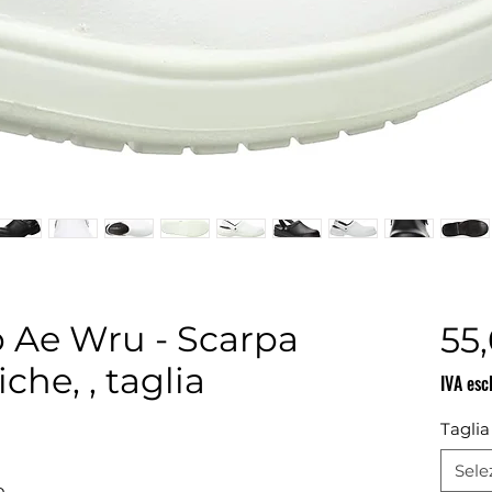
b Ae Wru - Scarpa
55
che, , taglia
IVA esc
Taglia
Sele
o