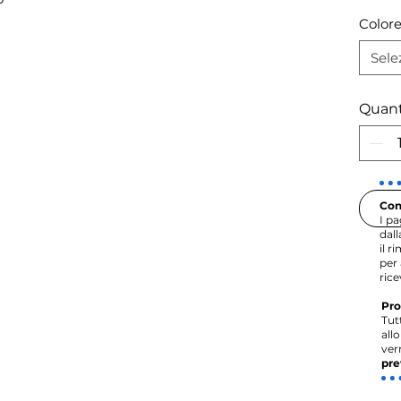
Color
Sele
Quant
Con
I p
dal
il r
per 
rice
Pro
Tut
all
ver
pre