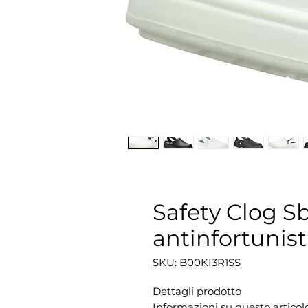
Safety Clog S
antinfortunisti
SKU: ‎B00KI3R1SS
Dettagli prodotto
Informazioni su questo articol