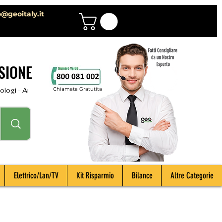
o@geoitaly.it
SIONE
Chiamata Gratutita
i - Archeologi - Impiantisti - Manutentori - Idraulici - Spurghisti - Term
Elettrico/Lan/TV
Kit Risparmio
Bilance
Altre Categorie