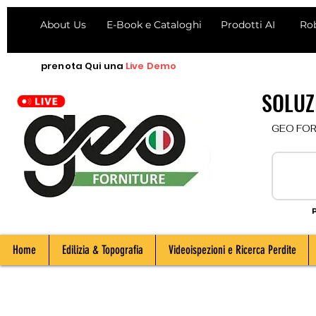
About Us
E-Book e Cataloghi
Prodotti AI
Ro
prenota
Qui
una
Live Demo
SOLUZI
  GEO FORNI
P
Home
Edilizia & Topografia
Videoispezioni e Ricerca Perdite