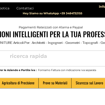
inf
botica
Contattaci
Hey Siamo su WhatsApp: +39 3484732155
Pagamenti Rateizzati con Klarna e Paypal
ONI INTELLIGENTI PER LA TUA PROFES
TURE Articoli Per:  Architetti - Ingegneri - Geometri - Topografi - Geolog
er le Aziende e Partite iva :
Forniamo Fattura con indicazione iva separata
Agricoltura di Precisione
Prove su Materiali
Sicurezza sul Lavoro