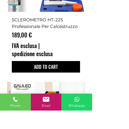
SCLEROMETRO HT-225
Professionale Per Calcestruzzo
Prezzo
189,00 €
IVA esclusa
|
spedizione esclusa
ADD TO CART
Phone
Email
Whatsapp