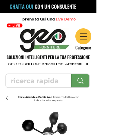
CHATTA QUI
CON UN CONSULENTE
prenota
Qui
una
Live Demo
Categorie
SOLUZIONI INTELLIGENTI PER LA TUA PROFESSIONE
  GEO FORNITURE Articoli Per:  Architetti - Ingegneri - Geometri - Topo
Per le Aziende e Partite iva :
Forniamo Fattura con
indicazione iva separata