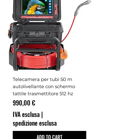
Telecamera per tubi 50 m
autolivellante con schermo
tattile trasmettitore 512 hz
Prezzo
990,00 €
IVA esclusa
|
spedizione esclusa
ADD TO CART