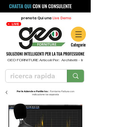
CHATTA QUI
CON UN CONSULENTE
prenota
Qui
una
Live Demo
Categorie
SOLUZIONI INTELLIGENTI PER LA TUA PROFESSIONE
  GEO FORNITURE Articoli Per:  Architetti - Ingegneri - Geometri - Topo
Per le Aziende e Partite iva :
Forniamo Fattura con
indicazione iva separata