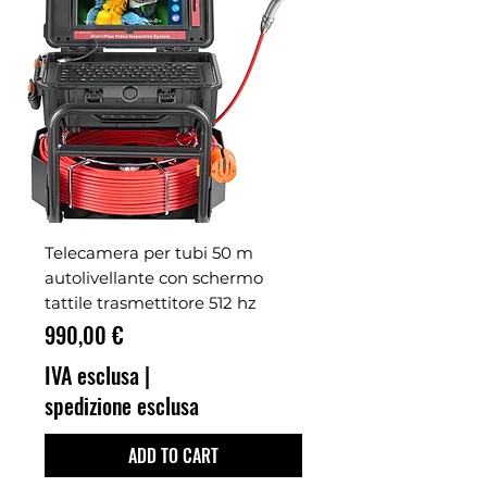
Telecamera per tubi 50 m
autolivellante con schermo
tattile trasmettitore 512 hz
Prezzo
990,00 €
IVA esclusa
|
spedizione esclusa
ADD TO CART