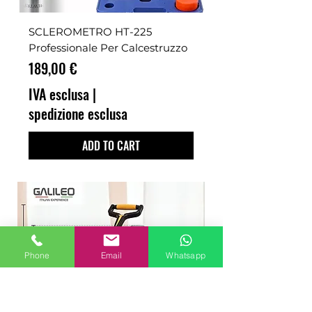
SCLEROMETRO HT-225
Professionale Per Calcestruzzo
Prezzo
189,00 €
IVA esclusa
|
spedizione esclusa
ADD TO CART
Phone
Email
Whatsapp