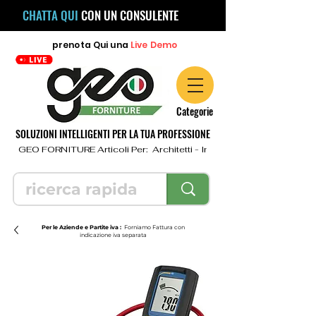
CHATTA QUI
CON UN CONSULENTE
prenota
Qui
una
Live Demo
Categorie
SOLUZIONI INTELLIGENTI PER LA TUA PROFESSIONE
  GEO FORNITURE Articoli Per:  Architetti - Ingegneri - Geometri - Topo
Per le Aziende e Partite iva :
Forniamo Fattura con
indicazione iva separata