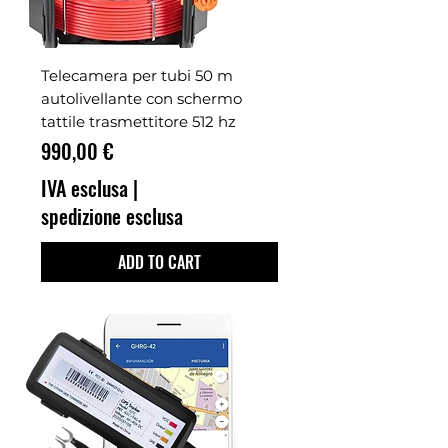
Telecamera per tubi 50 m
autolivellante con schermo
tattile trasmettitore 512 hz
Prezzo
990,00 €
IVA esclusa
|
spedizione esclusa
ADD TO CART