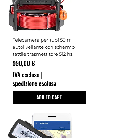
Telecamera per tubi 50 m
autolivellante con schermo
tattile trasmettitore 512 hz
Prezzo
990,00 €
IVA esclusa
|
spedizione esclusa
ADD TO CART