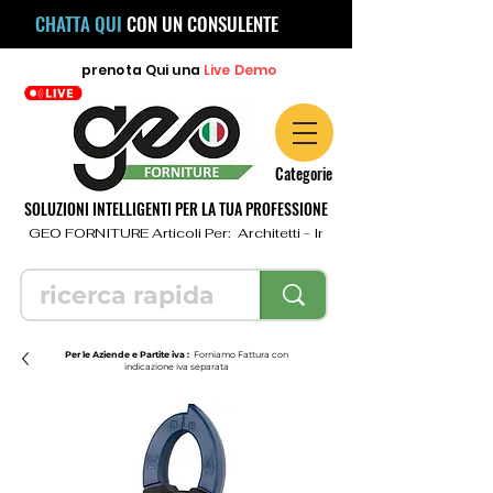
CHATTA QUI
CON UN CONSULENTE
prenota
Qui
una
Live Demo
Categorie
SOLUZIONI INTELLIGENTI PER LA TUA PROFESSIONE
  GEO FORNITURE Articoli Per:  Architetti - Ingegneri - Geometri - Topo
Per le Aziende e Partite iva :
Forniamo Fattura con
indicazione iva separata