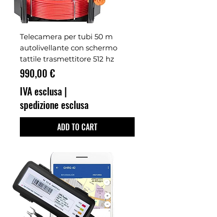
Telecamera per tubi 50 m
autolivellante con schermo
tattile trasmettitore 512 hz
Prezzo
990,00 €
IVA esclusa
|
spedizione esclusa
ADD TO CART