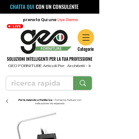
CHATTA QUI
CON UN CONSULENTE
prenota
Qui
una
Live Demo
Categorie
SOLUZIONI INTELLIGENTI PER LA TUA PROFESSIONE
  GEO FORNITURE Articoli Per:  Architetti - Ingegneri - Geometri - Topo
Per le Aziende e Partite iva :
Forniamo Fattura con
indicazione iva separata