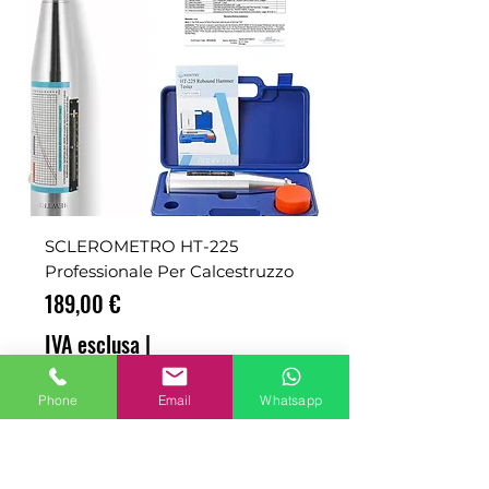
SCLEROMETRO HT-225
Professionale Per Calcestruzzo
Prezzo
189,00 €
IVA esclusa
|
spedizione esclusa
Phone
Email
Whatsapp
ADD TO CART