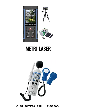
METRI LASER
SICUREZZA SUL LAVORO