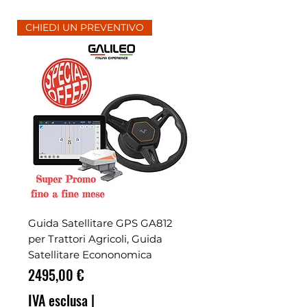
CHIEDI UN PREVENTIVO
Guida Satellitare GPS GA812
per Trattori Agricoli, Guida
Satellitare Econonomica
Prezzo
2495,00 €
IVA esclusa
|