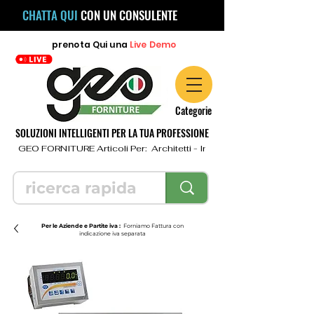
CHATTA QUI
CON UN CONSULENTE
prenota
Qui
una
Live Demo
Categorie
SOLUZIONI INTELLIGENTI PER LA TUA PROFESSIONE
  GEO FORNITURE Articoli Per:  Architetti - Ingegneri - Geometri - Topo
Per le Aziende e Partite iva :
Forniamo Fattura con
indicazione iva separata