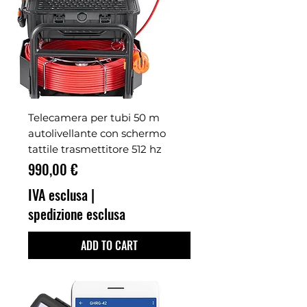
Telecamera per tubi 50 m
autolivellante con schermo
tattile trasmettitore 512 hz
Prezzo
990,00 €
IVA esclusa
|
spedizione esclusa
ADD TO CART