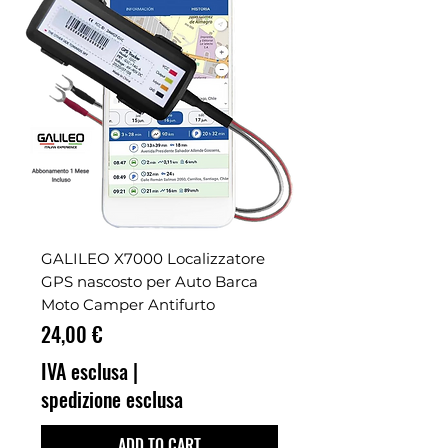
GALILEO X7000 Localizzatore
GPS nascosto per Auto Barca
Moto Camper Antifurto
Prezzo
24,00 €
IVA esclusa
|
spedizione esclusa
ADD TO CART