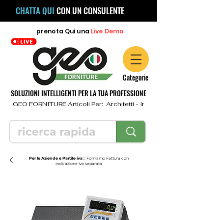
CHATTA QUI
CON UN CONSULENTE
prenota
Qui
una
Live Demo
Categorie
SOLUZIONI INTELLIGENTI PER LA TUA PROFESSIONE
  GEO FORNITURE Articoli Per:  Architetti - Ingegneri - Geometri - Topo
Per le Aziende e Partite iva :
Forniamo Fattura con
indicazione iva separata