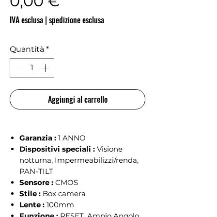
Prezzo
0,00 €
IVA esclusa
|
spedizione esclusa
Quantità
*
Aggiungi al carrello
Garanzia :
1 ANNO
Dispositivi speciali :
Visione
notturna, Impermeabilizzi/renda,
PAN-TILT
Sensore :
CMOS
Stile :
Box camera
Lente :
100mm
Funzione :
RESET, Ampio Angolo