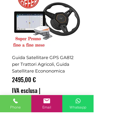
Guida Satellitare GPS GA812
per Trattori Agricoli, Guida
Satellitare Econonomica
Prezzo
2495,00 €
IVA esclusa
|
spedizione esclusa
Phone
Email
Whatsapp
ADD TO CART