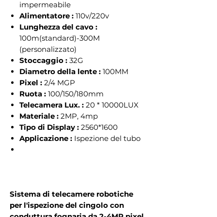
impermeabile
Alimentatore :
110v/220v
Lunghezza del cavo :
100m(standard)-300M
(personalizzato)
Stoccaggio :
32G
Diametro della lente :
100MM
Pixel :
2/4 MGP
Ruota :
100/150/180mm
Telecamera Lux. :
20 * 10000LUX
Materiale :
2MP, 4mp
Tipo di Display :
2560*1600
Applicazione :
Ispezione del tubo
Sistema di telecamere robotiche
per l'ispezione del cingolo con
conduttura fognaria da 2-4MP pixel