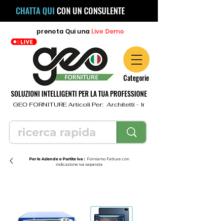
CHATTA QUI
CON UN CONSULENTE
prenota
Qui
una
Live Demo
Categorie
SOLUZIONI INTELLIGENTI PER LA TUA PROFESSIONE
  GEO FORNITURE Articoli Per:  Architetti - Ingegneri - Geometri - Topo
Per le Aziende e Partite iva :
Forniamo Fattura con
indicazione iva separata