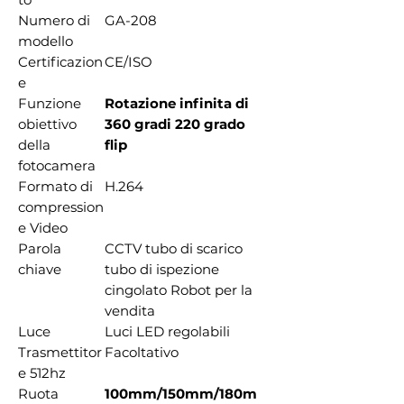
Numero di
GA-208
modello
Certificazion
CE/ISO
e
Funzione
Rotazione infinita di
obiettivo
360 gradi 220 grado
della
flip
fotocamera
Formato di
H.264
compression
e Video
Parola
CCTV tubo di scarico
chiave
tubo di ispezione
cingolato Robot per la
vendita
Luce
Luci LED regolabili
Trasmettitor
Facoltativo
e 512hz
Ruota
100mm/150mm/180m