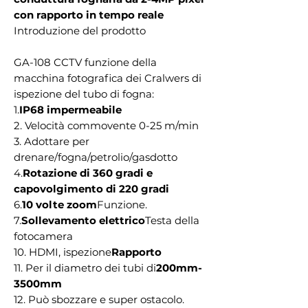
con rapporto in tempo reale
Introduzione del prodotto
GA-108 CCTV funzione della
macchina fotografica dei Cralwers di
ispezione del tubo di fogna:
1.
IP68 impermeabile
2. Velocità commovente 0-25 m/min
3. Adottare per
drenare/fogna/petrolio/gasdotto
4.
Rotazione di 360 gradi e
capovolgimento di 220 gradi
6.
10 volte zoom
Funzione.
7.
Sollevamento elettrico
Testa della
fotocamera
10. HDMI, ispezione
Rapporto
11. Per il diametro dei tubi di
200mm-
3500mm
12. Può sbozzare e super ostacolo.