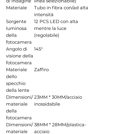
di indagine
linea selezionabile)
Materiale
Tubo in fibra con/ad alta
intensità
Sorgente
12 PCS LED con alta
luminosa
mentre la luce
della
(regolabile)
fotocamera
Angolo di
145°
visione della
fotocamera
Materiale
Zaffiro
dello
specchio
della lente
Dimensioni/
23MM * 30MM/acciaio
materiale
inossidabile
della
fotocamera
Dimensioni/
38MM * 28MM/plastica-
materiale
acciaio