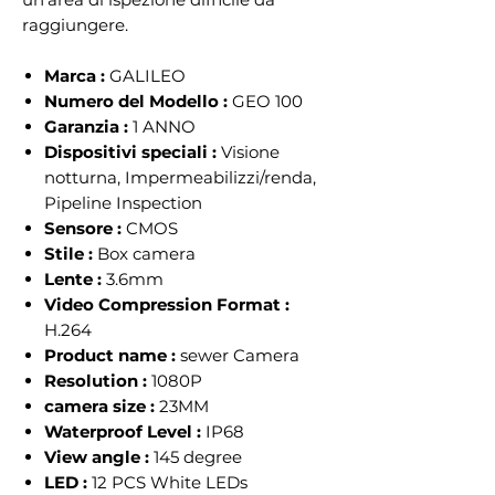
raggiungere.
Marca :
GALILEO
Numero del Modello :
GEO 100
Garanzia :
1 ANNO
Dispositivi speciali :
Visione
notturna, Impermeabilizzi/renda,
Pipeline Inspection
Sensore :
CMOS
Stile :
Box camera
Lente :
3.6mm
Video Compression Format :
H.264
Product name :
sewer Camera
Resolution :
1080P
camera size :
23MM
Waterproof Level :
IP68
View angle :
145 degree
LED :
12 PCS White LEDs