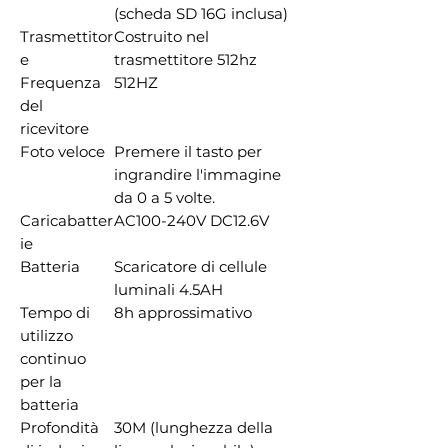
(scheda SD 16G inclusa)
Trasmettitor
Costruito nel
e
trasmettitore 512hz
Frequenza
512HZ
del
ricevitore
Foto veloce
Premere il tasto per
ingrandire l'immagine
da 0 a 5 volte.
Caricabatter
AC100-240V DC12.6V
ie
Batteria
Scaricatore di cellule
luminali 4.5AH
Tempo di
8h approssimativo
utilizzo
continuo
per la
batteria
Profondità
30M (lunghezza della