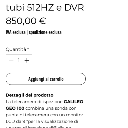
tubi 512HZ e DVR
Prezzo
850,00 €
IVA esclusa
|
spedizione esclusa
Quantità
*
Aggiungi al carrello
Dettagli del prodotto
La telecamera di ispezione
GALILEO
GEO 100
combina una sonda con
punta di telecamera con un monitor
LCD da 9 "per la visualizzazione di
un'area di ispezione difficile da