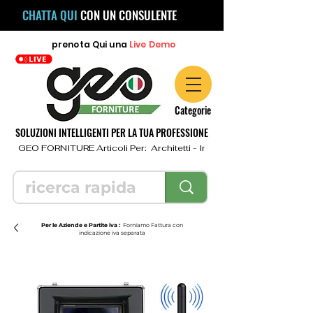
CHATTA QUI
CON UN CONSULENTE
prenota
Qui
una
Live Demo
Categorie
SOLUZIONI INTELLIGENTI PER LA TUA PROFESSIONE
  GEO FORNITURE Articoli Per:  Architetti - Ingegneri - Geometri - Topo
Per le Aziende e Partite iva :
Forniamo Fattura con
indicazione iva separata