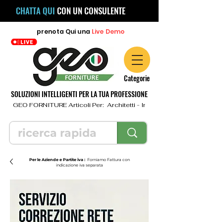
CHATTA QUI
CON UN CONSULENTE
prenota
Qui
una
Live Demo
Categorie
SOLUZIONI INTELLIGENTI PER LA TUA PROFESSIONE
  GEO FORNITURE Articoli Per:  Architetti - Ingegneri - Geometri - Topo
Per le Aziende e Partite iva :
Forniamo Fattura con
indicazione iva separata