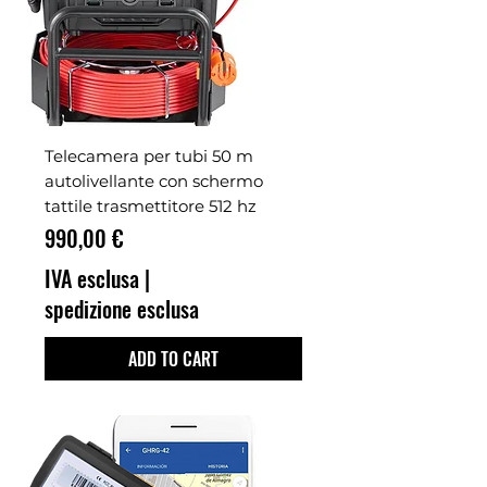
Telecamera per tubi 50 m
autolivellante con schermo
tattile trasmettitore 512 hz
Prezzo
990,00 €
IVA esclusa
|
spedizione esclusa
ADD TO CART