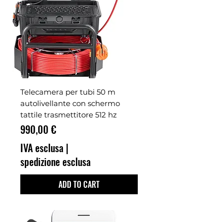
Telecamera per tubi 50 m
autolivellante con schermo
tattile trasmettitore 512 hz
Prezzo
990,00 €
IVA esclusa
|
spedizione esclusa
ADD TO CART