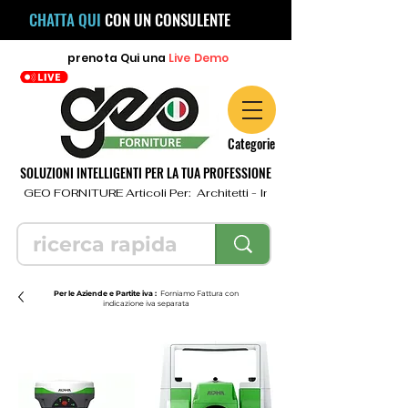
CHATTA QUI
CON UN CONSULENTE
prenota
Qui
una
Live Demo
Categorie
SOLUZIONI INTELLIGENTI PER LA TUA PROFESSIONE
  GEO FORNITURE Articoli Per:  Architetti - Ingegneri - Geometri - Topo
Per le Aziende e Partite iva :
Forniamo Fattura con
indicazione iva separata