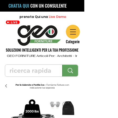
CHATTA QUI
CON UN CONSULENTE
prenota
Qui
una
Live Demo
Categorie
SOLUZIONI INTELLIGENTI PER LA TUA PROFESSIONE
  GEO FORNITURE Articoli Per:  Architetti - Ingegneri - Geometri - Topo
Per le Aziende e Partite iva :
Forniamo Fattura con
indicazione iva separata