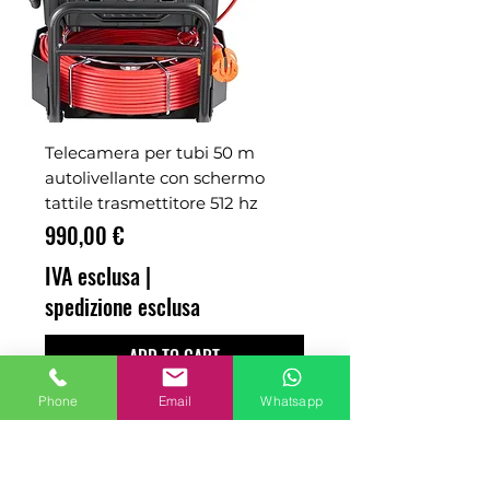
Telecamera per tubi 50 m
autolivellante con schermo
tattile trasmettitore 512 hz
Prezzo
990,00 €
IVA esclusa
|
spedizione esclusa
ADD TO CART
Phone
Email
Whatsapp