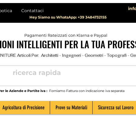
inf
botica
Contattaci
Hey Siamo su WhatsApp: +39 3484732155
Pagamenti Rateizzati con Klarna e Paypal
ONI INTELLIGENTI PER LA TUA PROFES
TURE Articoli Per:  Architetti - Ingegneri - Geometri - Topografi - Geolog
er le Aziende e Partite iva :
Forniamo Fattura con indicazione iva separata
Agricoltura di Precisione
Prove su Materiali
Sicurezza sul Lavoro