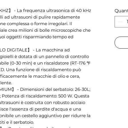
】 - La frequenza ultrasonica di 40 kHz
Quant
elli ad ultrasuoni di pulire rapidamente
one complessa o forme irregolari. Il
riale crea milioni di bolle microscopiche che
tuoi oggetti risparmiando tempo ed
 DIGITALE】 - La macchina ad
 gioielli è dotata di un pannello di controllo
abile (0-30 min) e un riscaldatore (RT-176 ℉
LED. Una funzione di riscaldamento può
ficacemente le macchie di olio e cera,
lente.
M】 - Dimensioni del serbatoio: 26-30L;
; Potenza di riscaldamento: 500 W. Questa
ltrasuoni è costruita con robusto acciaio
isce l'assenza di perdite d'acqua e una
onibile un cestello aggiuntivo per ridurre la
ti e il serbatoio.