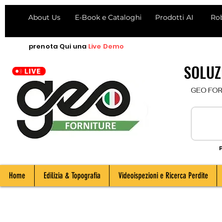
About Us
E-Book e Cataloghi
Prodotti AI
Ro
prenota
Qui
una
Live Demo
SOLUZI
  GEO FORNI
P
Home
Edilizia & Topografia
Videoispezioni e Ricerca Perdite