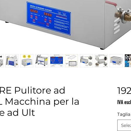
 Pulitore ad
19
L Macchina per la
IVA esc
e ad Ult
Taglia
Sele