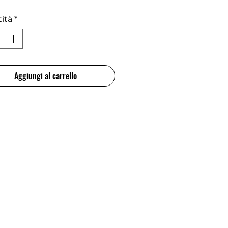
ità
*
Aggiungi al carrello