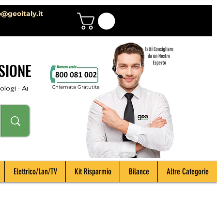
o@geoitaly.it
SIONE
Chiamata Gratutita
i - Archeologi - Impiantisti - Manutentori - Idraulici - Spurghisti - Term
Elettrico/Lan/TV
Kit Risparmio
Bilance
Altre Categorie