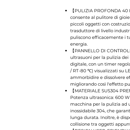
【PULIZIA PROFONDA 40 KHZ
consente al pulitore di gioi
piccoli oggetti con costruzi
trasduttore di livello indust
puliscono efficacemente i 
energia.
【PANNELLO DI CONTROLLO
ultrasuoni per la pulizia dei
digitale, con un timer regol
/ RT-80 ℃) visualizzati su 
ammorbidire e dissolvere ef
migliorando così l'effetto pu
【MATERIALE SUS304 PREMIU
Potenza ultrasonica: 600 W
macchina per la pulizia ad u
inossidabile 304, che garant
lunga durata. Inoltre, è disp
collisione tra oggetti appunti