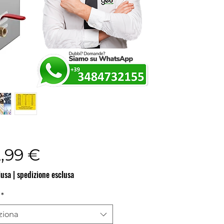
Prezzo
2,99 €
lusa
|
spedizione esclusa
*
ziona