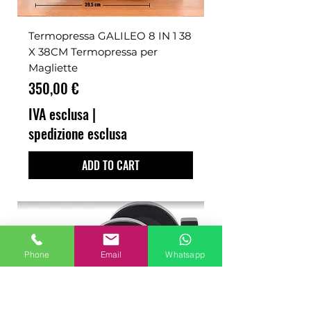
Termopressa GALILEO 8 IN 1 38
X 38CM Termopressa per
Magliette
Prezzo
350,00 €
IVA esclusa
|
spedizione esclusa
ADD TO CART
Phone
Email
Whatsapp