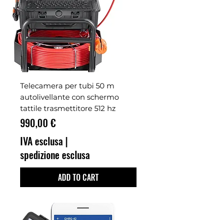
Telecamera per tubi 50 m
autolivellante con schermo
tattile trasmettitore 512 hz
Prezzo
990,00 €
IVA esclusa
|
spedizione esclusa
ADD TO CART