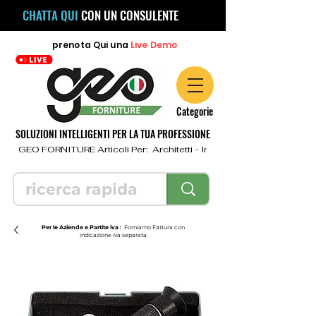
CHATTA QUI
CON UN CONSULENTE
prenota
Qui
una
Live Demo
Categorie
SOLUZIONI INTELLIGENTI PER LA TUA PROFESSIONE
  GEO FORNITURE Articoli Per:  Architetti - Ingegneri - Geometri - Topo
Per le Aziende e Partite iva :
Forniamo Fattura con
indicazione iva separata