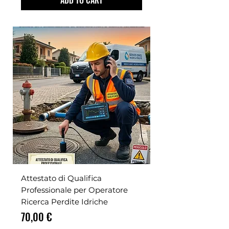
ADD TO CART
Attestato di Qualifica
Professionale per Operatore
Ricerca Perdite Idriche
Prezzo
70,00 €