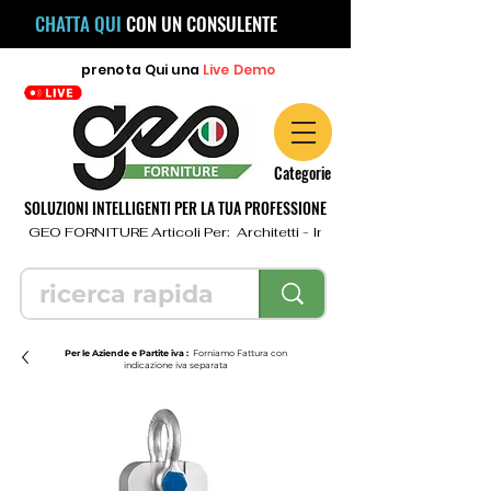
CHATTA QUI
CON UN CONSULENTE
prenota
Qui
una
Live Demo
Categorie
SOLUZIONI INTELLIGENTI PER LA TUA PROFESSIONE
  GEO FORNITURE Articoli Per:  Architetti - Ingegneri - Geometri - Topo
Per le Aziende e Partite iva :
Forniamo Fattura con
indicazione iva separata