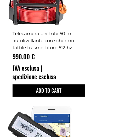
Telecamera per tubi 50 m
autolivellante con schermo
tattile trasmettitore 512 hz
Prezzo
990,00 €
IVA esclusa
|
spedizione esclusa
ADD TO CART