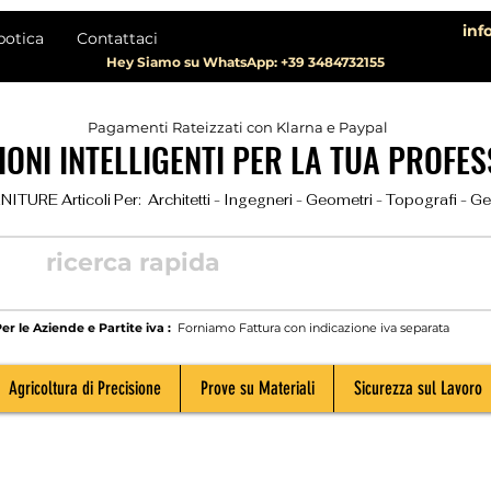
inf
botica
Contattaci
Hey Siamo su WhatsApp: +39 3484732155
Pagamenti Rateizzati con Klarna e Paypal
ONI INTELLIGENTI PER LA TUA PROFES
TURE Articoli Per:  Architetti - Ingegneri - Geometri - Topografi - Geolog
er le Aziende e Partite iva :
Forniamo Fattura con indicazione iva separata
Agricoltura di Precisione
Prove su Materiali
Sicurezza sul Lavoro