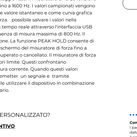
no a 1600 Hz. I valori campionati vengono 
 valore istantaneo e come curva grafica 
a.   possibile salvare i valori nella 
n tempo reale attraverso l'interfaccia USB 
nza di misura massima di 800 Hz. Il 
zione. La funzione PEAK HOLD consente di 
o schermo del misuratore di forza fino a 
perato o cancellato. Il misuratore di forza 
ri limite. Questi confrontano 
ura corrente. Quando questi valori 
metter  un segnale e  tramite 
ile utilizzare il dispositivo in combinazione 
ario.
PERSONALIZZATO?
Con
NTIVO
I p
dal