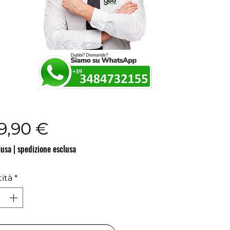
Prezzo
29,90 €
lusa
|
spedizione esclusa
ità
*