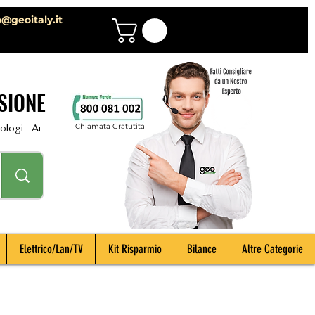
o@geoitaly.it
SIONE
Chiamata Gratutita
i - Archeologi - Impiantisti - Manutentori - Idraulici - Spurghisti - Term
Elettrico/Lan/TV
Kit Risparmio
Bilance
Altre Categorie