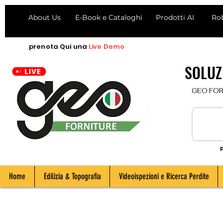
About Us
E-Book e Cataloghi
Prodotti AI
Ro
prenota
Qui
una
Live Demo
SOLUZI
  GEO FORNI
P
Home
Edilizia & Topografia
Videoispezioni e Ricerca Perdite