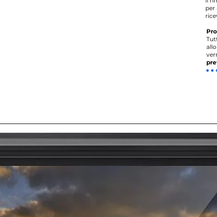
il r
per 
rice
Pro
Tut
all
ver
pre