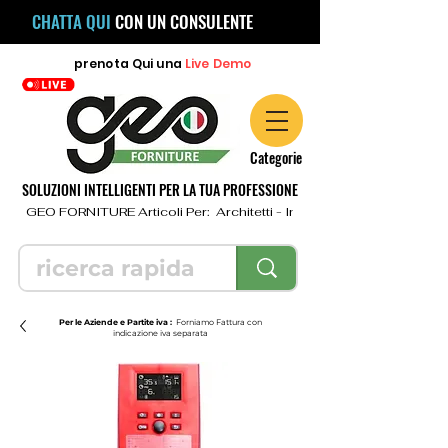
CHATTA QUI
CON UN CONSULENTE
prenota
Qui
una
Live Demo
Categorie
SOLUZIONI INTELLIGENTI PER LA TUA PROFESSIONE
  GEO FORNITURE Articoli Per:  Architetti - Ingegneri - Geometri - Topo
Per le Aziende e Partite iva :
Forniamo Fattura con
indicazione iva separata