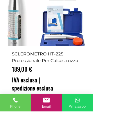
SCLEROMETRO HT-225
Professionale Per Calcestruzzo
Prezzo
189,00 €
IVA esclusa
|
spedizione esclusa
ADD TO CART
Phone
Email
Whatsapp