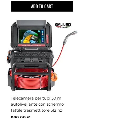
ADD TO CART
Telecamera per tubi 50 m
autolivellante con schermo
tattile trasmettitore 512 hz
Prezzo