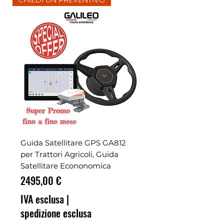
CHIEDI UN PREVENTIVO
Guida Satellitare GPS GA812
per Trattori Agricoli, Guida
Satellitare Econonomica
Prezzo
2495,00 €
IVA esclusa
|
spedizione esclusa