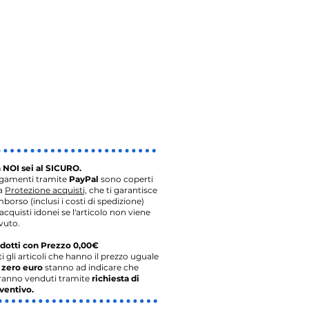
 NOI sei al SICURO.
agamenti tramite
PayPal
sono coperti
la
Protezione acquisti,
che ti garantisce
imborso (inclusi i costi di spedizione)
acquisti idonei se l'articolo non viene
vuto.
dotti con Prezzo 0,00€
ti gli articoli che hanno il prezzo uguale
o
zero euro
stanno ad indicare che
ranno venduti tramite
richiesta di
ventivo.