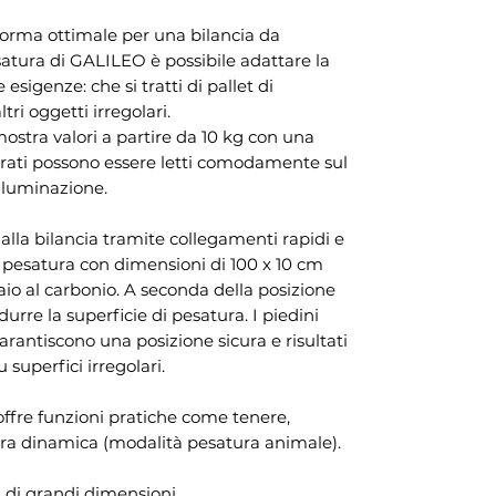
 forma ottimale per una bilancia da
atura di GALILEO è possibile adattare la
 esigenze: che si tratti di pallet di
tri oggetti irregolari.
ostra valori a partire da 10 kg con una
isurati possono essere letti comodamente sul
lluminazione.
 alla bilancia tramite collegamenti rapidi e
 pesatura con dimensioni di 100 x 10 cm
aio al carbonio. A seconda della posizione
rre la superficie di pesatura. I piedini
arantiscono una posizione sicura e risultati
 superfici irregolari.
offre funzioni pratiche come tenere,
ura dinamica (modalità pesatura animale).
i di grandi dimensioni