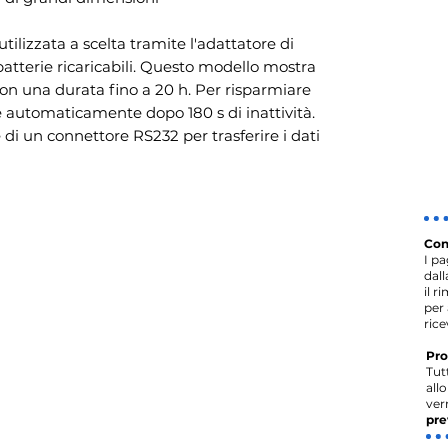
tilizzata a scelta tramite l'adattatore di
atterie ricaricabili. Questo modello mostra
on una durata fino a 20 h. Per risparmiare
ne automaticamente dopo 180 s di inattività.
 di un connettore RS232 per trasferire i dati
Con
I p
dal
il r
per 
rice
Pro
Tut
all
ver
pre