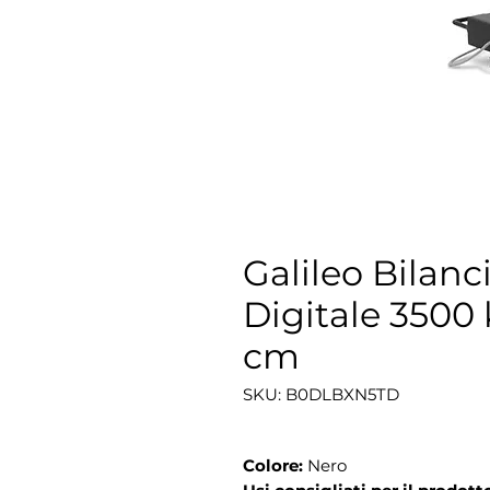
Galileo Bilanc
Digitale 3500 
cm
SKU: B0DLBXN5TD
Colore:
Nero