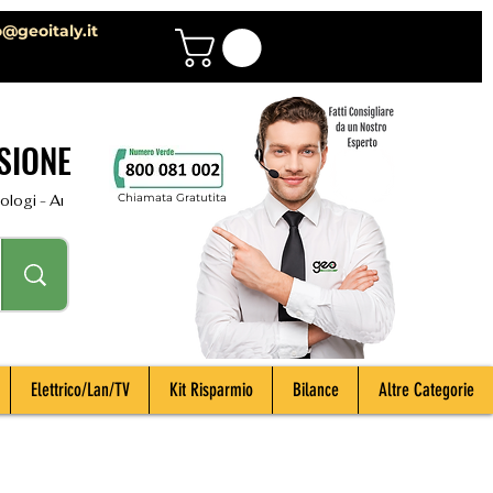
o@geoitaly.it
SIONE
Chiamata Gratutita
i - Archeologi - Impiantisti - Manutentori - Idraulici - Spurghisti - Term
Elettrico/Lan/TV
Kit Risparmio
Bilance
Altre Categorie