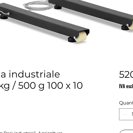
ia industriale
52
kg / 500 g 100 x 10
IVA esc
Quant