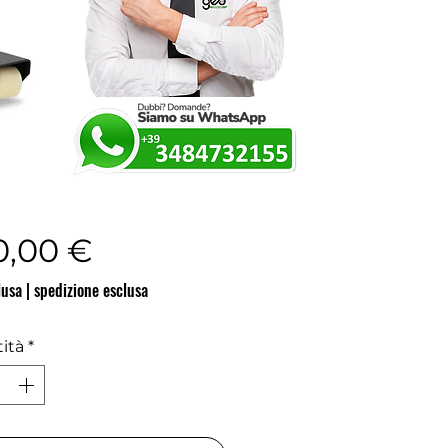
Prezzo
0,00 €
lusa
|
spedizione esclusa
ità
*