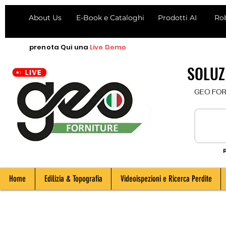
About Us
E-Book e Cataloghi
Prodotti AI
Ro
prenota
Qui
una
Live Demo
SOLUZI
  GEO FORNI
P
Home
Edilizia & Topografia
Videoispezioni e Ricerca Perdite