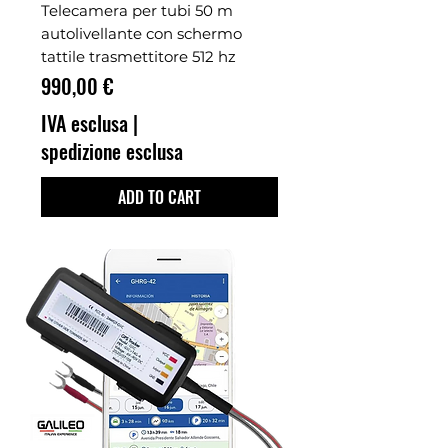
Telecamera per tubi 50 m
autolivellante con schermo
tattile trasmettitore 512 hz
Prezzo
990,00 €
IVA esclusa
|
spedizione esclusa
ADD TO CART