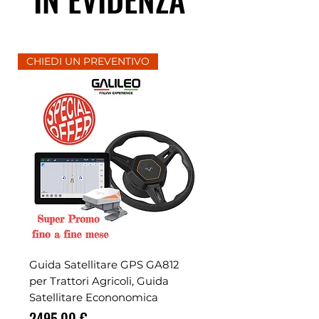
CHIEDI UN PREVENTIVO
Guida Satellitare GPS GA812
per Trattori Agricoli, Guida
Satellitare Econonomica
Prezzo
2495,00 €