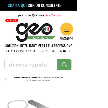
CHATTA QUI
CON UN CONSULENTE
prenota
Qui
una
Live Demo
Categorie
SOLUZIONI INTELLIGENTI PER LA TUA PROFESSIONE
  GEO FORNITURE Articoli Per:  Architetti - Ingegneri - Geometri - Topo
Per le Aziende e Partite iva :
Forniamo Fattura con
indicazione iva separata