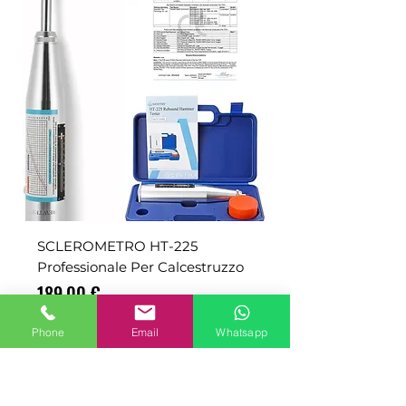
SCLEROMETRO HT-225
Professionale Per Calcestruzzo
Prezzo
189,00 €
IVA esclusa
|
Phone
Email
Whatsapp
spedizione esclusa
ADD TO CART