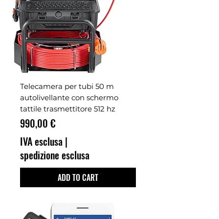
Telecamera per tubi 50 m
autolivellante con schermo
tattile trasmettitore 512 hz
Prezzo
990,00 €
IVA esclusa
|
spedizione esclusa
ADD TO CART