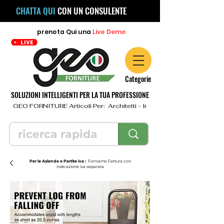
CHATTA QUI
CON UN CONSULENTE
prenota
Qui
una
Live Demo
Categorie
SOLUZIONI INTELLIGENTI PER LA TUA PROFESSIONE
  GEO FORNITURE Articoli Per:  Architetti - Ingegneri - Geometri - Topo
Per le Aziende e Partite iva :
Forniamo Fattura con
indicazione iva separata