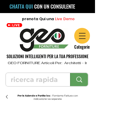
CHATTA QUI
CON UN CONSULENTE
prenota
Qui
una
Live Demo
Categorie
SOLUZIONI INTELLIGENTI PER LA TUA PROFESSIONE
  GEO FORNITURE Articoli Per:  Architetti - Ingegneri - Geometri - Topo
Per le Aziende e Partite iva :
Forniamo Fattura con
indicazione iva separata