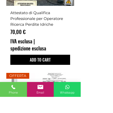
Attestato di Qualifica
Professionale per Operatore
Ricerca Perdite Idriche
Prezzo
70,00 €
IVA esclusa
|
spedizione esclusa
ADD TO CART
OFFERTA
Phone
Email
Whatsapp