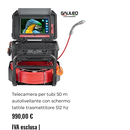
Telecamera per tubi 50 m
autolivellante con schermo
tattile trasmettitore 512 hz
Prezzo
990,00 €
IVA esclusa
|