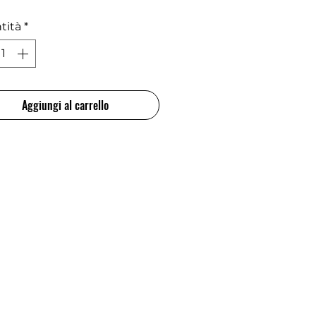
tità
*
Aggiungi al carrello