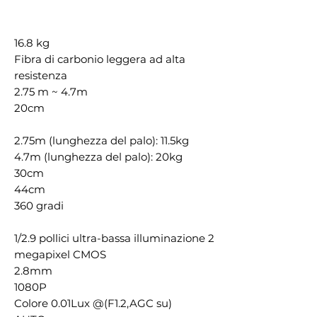
16.8 kg
Fibra di carbonio leggera ad alta
resistenza
2.75 m ~ 4.7m
20cm
2.75m (lunghezza del palo): 11.5kg
4.7m (lunghezza del palo): 20kg
30cm
44cm
360 gradi
1/2.9 pollici ultra-bassa illuminazione 2
megapixel CMOS
2.8mm
1080P
Colore 0.01Lux @(F1.2,AGC su)