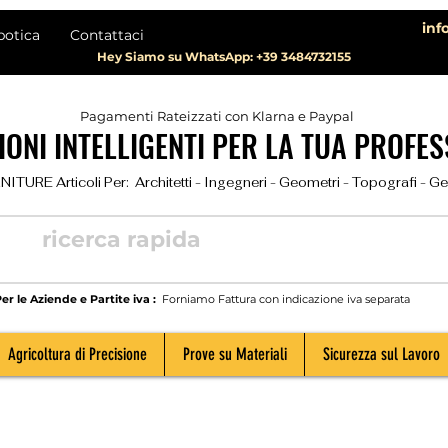
inf
botica
Contattaci
Hey Siamo su WhatsApp: +39 3484732155
Pagamenti Rateizzati con Klarna e Paypal
ONI INTELLIGENTI PER LA TUA PROFES
TURE Articoli Per:  Architetti - Ingegneri - Geometri - Topografi - Geolog
er le Aziende e Partite iva :
Forniamo Fattura con indicazione iva separata
Agricoltura di Precisione
Prove su Materiali
Sicurezza sul Lavoro