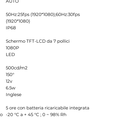
AUTO
50Hz:25fps (1920*1080);60Hz:30fps
(1920*1080)
IP68
Schermo TFT-LCD da 7 pollici
1080P
LED
500cd/m2
150°
12v
6.5w
Inglese
5 ore con batteria ricaricabile integrata
to
-20 °C a + 45 °C ; 0 ~ 98% Rh