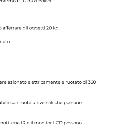
chermo LCD da 8 pollici
ò afferrare gli oggetti 20 kg.
metri
sere azionato elettricamente e ruotato di 360
olabile con ruote universali che possono
e notturna IR e il monitor LCD possono