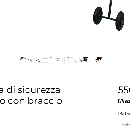
 di sicurezza
55
o con braccio
IVA es
Mater
Sel