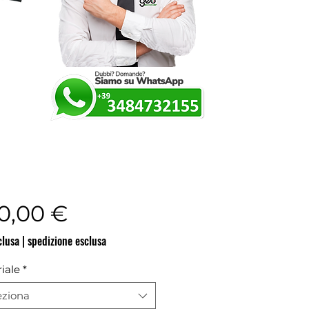
Prezzo
0,00 €
clusa
|
spedizione esclusa
iale
*
eziona