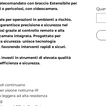
telecomandato con braccio Estensibile per
i o pericolosi, con videocamera.
Quan
le per operazioni in ambienti a rischio.
garantisce precisione e sicurezza nel
si grazie al controllo remoto e alla
ocamera integrata. Progettato per
lla sicurezza unisce tecnologia
, favorendo interventi rapidi e sicuri.
nvesti in strumenti di elevata qualità
efficienza e sicurezza.
adi continuano
er visione notturna IR
o leggera ad alta resistenza
kg