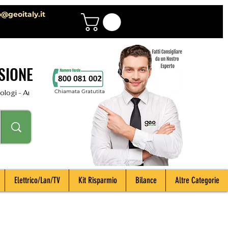
o@geoitaly.it
SIONE
Chiamata Gratutita
i - Archeologi - Impiantisti - Manutentori - Idraulici - Spurghisti - Term
Elettrico/Lan/TV
Kit Risparmio
Bilance
Altre Categorie