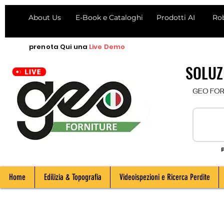
About Us
E-Book e Cataloghi
Prodotti AI
Ro
prenota
Qui
una
Live Demo
SOLUZI
  GEO FORNI
P
Home
Edilizia & Topografia
Videoispezioni e Ricerca Perdite