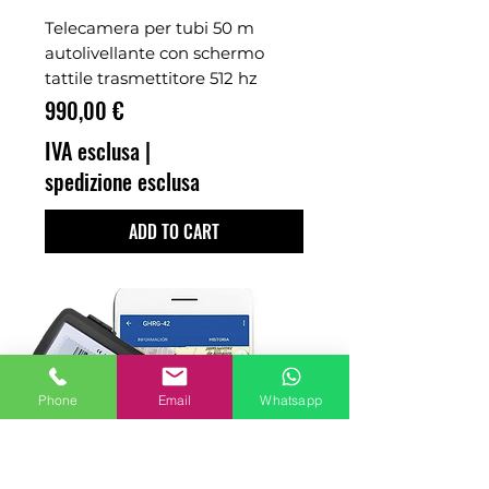
Telecamera per tubi 50 m
autolivellante con schermo
tattile trasmettitore 512 hz
Prezzo
990,00 €
IVA esclusa
|
spedizione esclusa
ADD TO CART
Phone
Email
Whatsapp