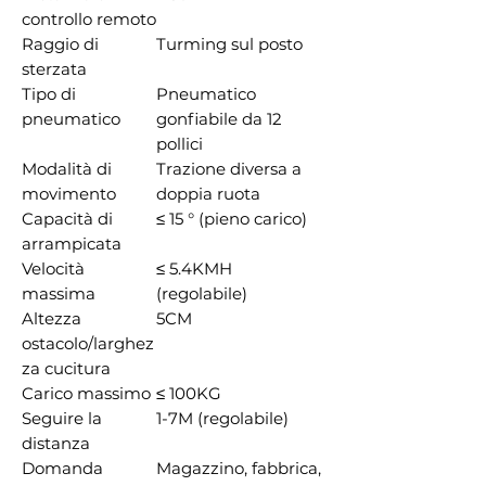
controllo remoto
Raggio di
Turming sul posto
sterzata
Tipo di
Pneumatico
pneumatico
gonfiabile da 12
pollici
Modalità di
Trazione diversa a
movimento
doppia ruota
Capacità di
≤ 15 ° (pieno carico)
arrampicata
Velocità
≤ 5.4KMH
massima
(regolabile)
Altezza
5CM
ostacolo/larghez
za cucitura
Carico massimo
≤ 100KG
Seguire la
1-7M (regolabile)
distanza
Domanda
Magazzino, fabbrica,