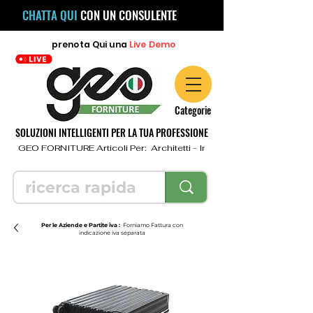
CHATTA QUI
CON UN CONSULENTE
prenota
Qui
una
Live Demo
Categorie
SOLUZIONI INTELLIGENTI PER LA TUA PROFESSIONE
  GEO FORNITURE Articoli Per:  Architetti - Ingegneri - Geometri - Topo
Per le Aziende e Partite iva :
Forniamo Fattura con
indicazione iva separata